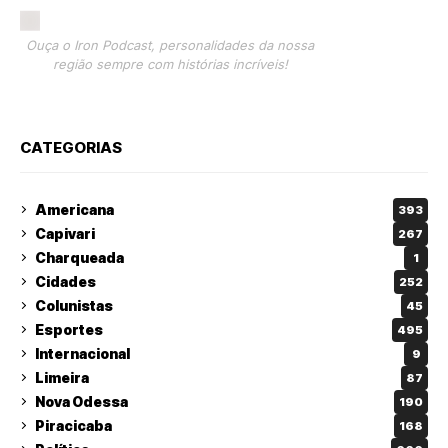
Ouça o Iron Podcast, personalidades da nossa
região sempre com histórias incríveis!
CATEGORIAS
Americana
393
Capivari
267
Charqueada
1
Cidades
252
Colunistas
45
Esportes
495
Internacional
9
Limeira
87
Nova Odessa
190
Piracicaba
168