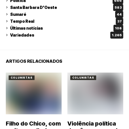
Política
666
Santa Barbara D'Oeste
583
Sumaré
44
Tempo Real
37
Últimas notícias
108
Variedades
1.265
ARTIGOS RELACIONADOS
COLUNISTAS
COLUNISTAS
Filho do Chico, com
Violência política