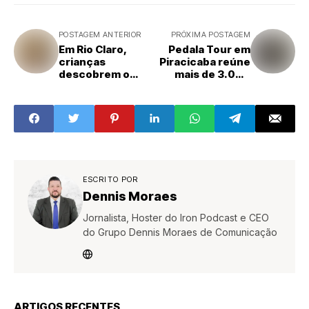
POSTAGEM ANTERIOR
PRÓXIMA POSTAGEM
Em Rio Claro,
Pedala Tour em
crianças
Piracicaba reúne
descobrem o
mais de 3.000
poder do esporte
pessoas em
com projeto de
evento de lazer e
Ginástica Rítmica
saúde
ESCRITO POR
Dennis Moraes
Jornalista, Hoster do Iron Podcast e CEO
do Grupo Dennis Moraes de Comunicação
ARTIGOS RECENTES