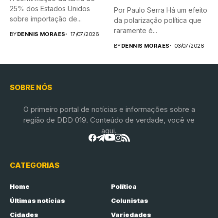
25% dos Estados Unidos
Por Paulo Serra Há um efeito
sobre importação de...
da polarização política que
raramente é...
BY
DENNIS MORAES
17/07/2026
BY
DENNIS MORAES
03/07/2026
SOBRE NÓS
O primeiro portal de notícias e informações sobre a
região de DDD 019. Conteúdo de verdade, você ve
aqui.
CATEGORIAS
Home
Política
Últimas notícias
Colunistas
Cidades
Variedades