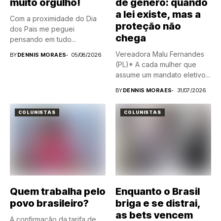
muito orgulho!
de gênero: quando
a lei existe, mas a
Com a proximidade do Dia
proteção não
dos Pais me peguei
chega
pensando em tudo...
Vereadora Malu Fernandes
BY
DENNIS MORAES
05/08/2026
(PL)* A cada mulher que
assume um mandato eletivo...
BY
DENNIS MORAES
31/07/2026
COLUNISTAS
COLUNISTAS
Quem trabalha pelo
Enquanto o Brasil
povo brasileiro?
briga e se distrai,
as bets vencem
A confirmação da tarifa de