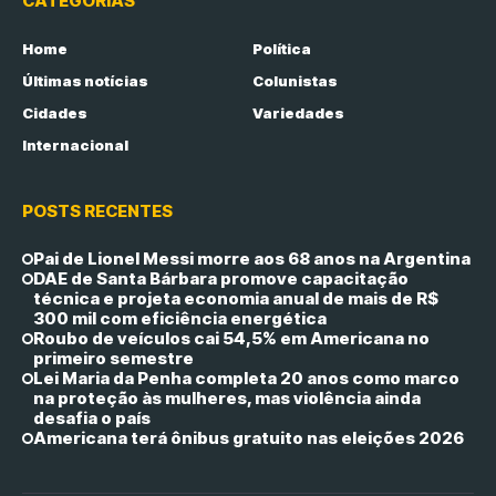
CATEGORIAS
Home
Política
Últimas notícias
Colunistas
Cidades
Variedades
Internacional
POSTS RECENTES
Pai de Lionel Messi morre aos 68 anos na Argentina
DAE de Santa Bárbara promove capacitação
técnica e projeta economia anual de mais de R$
300 mil com eficiência energética
Roubo de veículos cai 54,5% em Americana no
primeiro semestre
Lei Maria da Penha completa 20 anos como marco
na proteção às mulheres, mas violência ainda
desafia o país
Americana terá ônibus gratuito nas eleições 2026