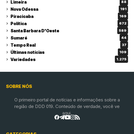
Limeira
88
Nova Odessa
191
Piracicaba
169
Política
672
Santa Barbara D'Oeste
589
Sumaré
44
Tempo Real
37
Últimas notícias
109
Variedades
1.275
SOBRE NÓS
O primeiro portal de notícias e informações sobre a
região de DDD 019. Conteúdo de verdade, você ve
aqui.