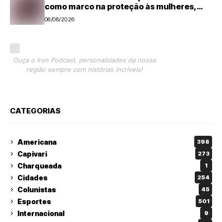
como marco na proteção às mulheres,
mas violência ainda desafia o país
08/08/2026
Ouça o Iron Podcast, personalidades da nossa
região sempre com histórias incríveis!
CATEGORIAS
Americana
398
Capivari
273
Charqueada
1
Cidades
254
Colunistas
45
Esportes
501
Internacional
9