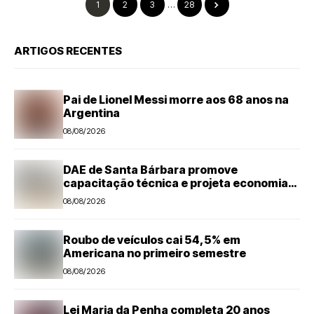
1
2
3
…
28
ARTIGOS RECENTES
Pai de Lionel Messi morre aos 68 anos na
Argentina
08/08/2026
DAE de Santa Bárbara promove
capacitação técnica e projeta economia
anual de mais de R$ 300 mil com eficiência
08/08/2026
energética
Roubo de veículos cai 54,5% em
Americana no primeiro semestre
08/08/2026
Lei Maria da Penha completa 20 anos