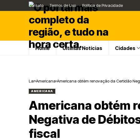
Contato
Termos de Uso
Política de Privacidade
Home
Últimas Notícias
Cidades
Lar
Americana
Americana obtém renovação da Certidão Negat
AMERICANA
Americana obtém r
Negativa de Débito
fiscal