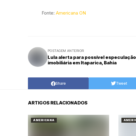
Fonte:
Americana ON
POSTAGEM ANTERIOR
Lula alerta para possível especulação
imobiliária em Itaparica, Bahia
Share
Tweet
ARTIGOS RELACIONADOS
AMERICANA
AMERI