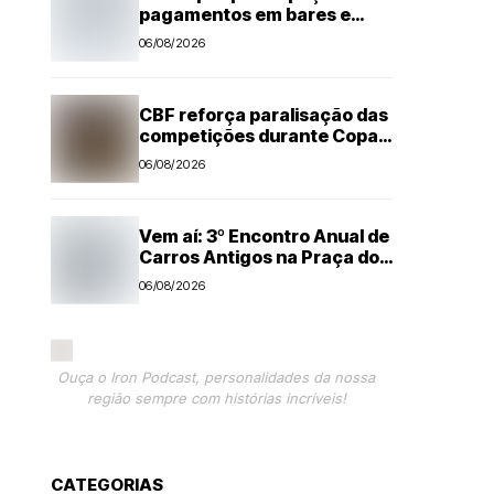
pagamentos em bares e
restaurantes
06/08/2026
CBF reforça paralisação das
competições durante Copa
Feminina em 2027
06/08/2026
Vem aí: 3º Encontro Anual de
Carros Antigos na Praça dos
Três Poderes em Nova
06/08/2026
Odessa
Ouça o Iron Podcast, personalidades da nossa
região sempre com histórias incríveis!
CATEGORIAS