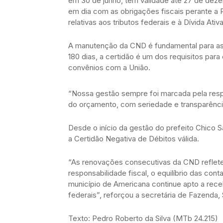
em 30 de junho, tem validade até 27 de deze
em dia com as obrigações fiscais perante a 
relativas aos tributos federais e à Dívida Ativ
A manutenção da CND é fundamental para asse
180 dias, a certidão é um dos requisitos par
convênios com a União.
“Nossa gestão sempre foi marcada pela respo
do orçamento, com seriedade e transparência
Desde o início da gestão do prefeito Chico 
a Certidão Negativa de Débitos válida.
“As renovações consecutivas da CND reflet
responsabilidade fiscal, o equilíbrio das con
município de Americana continue apto a rece
federais”, reforçou a secretária de Fazenda,
Texto: Pedro Roberto da Silva (MTb 24.215)