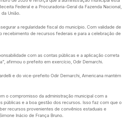
mbro de 2026 e reforça que a administração municipal está
Receita Federal e a Procuradoria-Geral da Fazenda Nacional,
a da União.
gurar a regularidade fiscal do município. Com validade de
a o recebimento de recursos federais e para a celebração de
nsabilidade com as contas públicas e a aplicação correta
”, afirmou o prefeito em exercício, Odir Demarchi.
Sardelli e do vice-prefeito Odir Demarchi, Americana mantém
em o compromisso da administração municipal com a
tas públicas e a boa gestão dos recursos. Isso faz com que o
ber recursos provenientes de convênios estaduais e
 Simone Inácio de França Bruno.