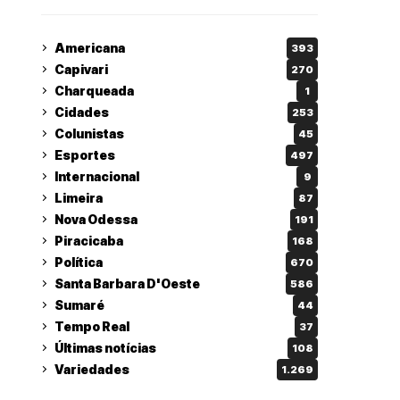
Americana
393
Capivari
270
Charqueada
1
Cidades
253
Colunistas
45
Esportes
497
Internacional
9
Limeira
87
Nova Odessa
191
Piracicaba
168
Política
670
Santa Barbara D'Oeste
586
Sumaré
44
Tempo Real
37
Últimas notícias
108
Variedades
1.269