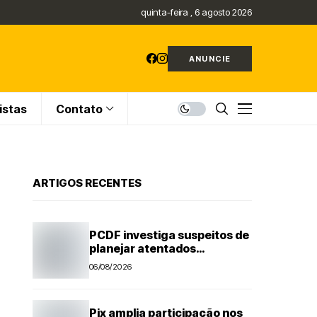
quinta-feira , 6 agosto 2026
ANUNCIE
istas
Contato
ARTIGOS RECENTES
PCDF investiga suspeitos de
planejar atentados
no período eleitoral
06/08/2026
Pix amplia participação nos