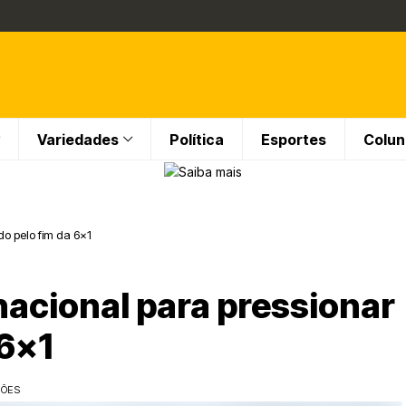
Variedades
Política
Esportes
Colun
do pelo fim da 6×1
 nacional para pressionar
 6×1
ÇÕES