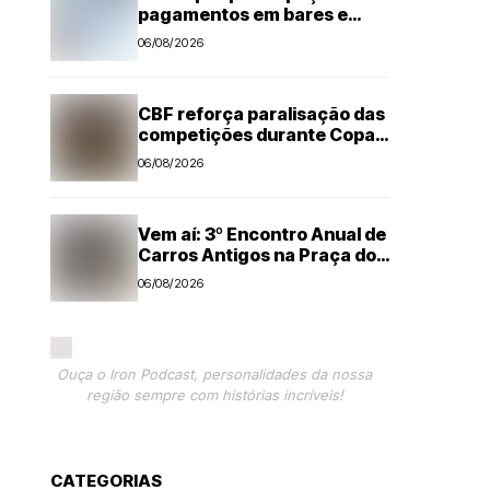
pagamentos em bares e
restaurantes
06/08/2026
CBF reforça paralisação das
competições durante Copa
Feminina em 2027
06/08/2026
Vem aí: 3º Encontro Anual de
Carros Antigos na Praça dos
Três Poderes em Nova
06/08/2026
Odessa
Ouça o Iron Podcast, personalidades da nossa
região sempre com histórias incríveis!
CATEGORIAS