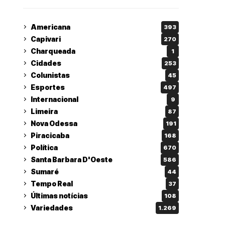
Americana
393
Capivari
270
Charqueada
1
Cidades
253
Colunistas
45
Esportes
497
Internacional
9
Limeira
87
Nova Odessa
191
Piracicaba
168
Política
670
Santa Barbara D'Oeste
586
Sumaré
44
Tempo Real
37
Últimas notícias
108
Variedades
1.269