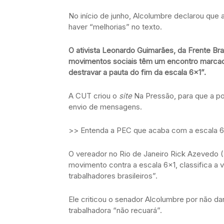
No início de junho, Alcolumbre declarou que
haver “melhorias” no texto.
O ativista Leonardo Guimarães, da Frente Bras
movimentos sociais têm um encontro marcado
destravar a pauta do fim da escala 6×1”.
A CUT criou o
site
Na Pressão, para que a po
envio de mensagens.
>> Entenda a PEC que acaba com a escala 6
O vereador no Rio de Janeiro Rick Azevedo (
movimento contra a escala 6×1, classifica a
trabalhadores brasileiros”.
Ele criticou o senador Alcolumbre por não da
trabalhadora “não recuará”.