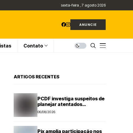
sexta-feira , 7 agosto 2026
ANUNCIE
istas
Contato
ARTIGOS RECENTES
PCDF investiga suspeitos de
planejar atentados
no período eleitoral
06/08/2026
Pix amplia participação nos