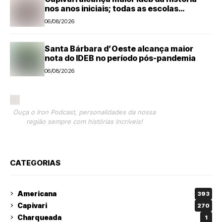
nos anos iniciais; todas as escolas
avançam
06/08/2026
Santa Bárbara d’Oeste alcança maior
nota do IDEB no período pós-pandemia
06/08/2026
Ouça o Iron Podcast, personalidades da nossa
região sempre com histórias incríveis!
CATEGORIAS
Americana
393
Capivari
270
Charqueada
1