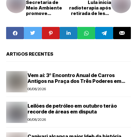
Secretaria de
Lula inicia
Meio Ambiente
radioterapia após
promove
retirada de lesão
palestras sobre
no couro
educação
cabeludo
ambiental para
colaboradores da
Drylock
ARTIGOS RECENTES
Vem aí: 3º Encontro Anual de Carros
Antigos na Praça dos Três Poderes em
Nova Odessa
06/08/2026
Leilões de petróleo em outubro terão
recorde de áreas em disputa
06/08/2026
Capivari alcança maior Ideb da história