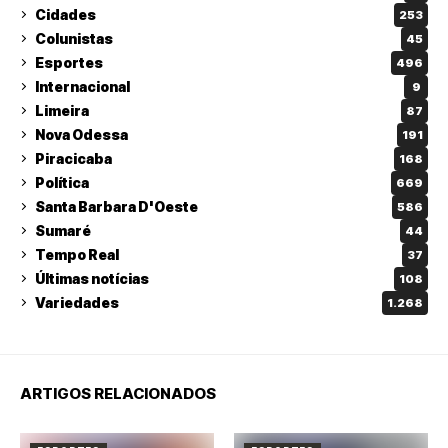
Cidades
253
Colunistas
45
Esportes
496
Internacional
9
Limeira
87
Nova Odessa
191
Piracicaba
168
Política
669
Santa Barbara D'Oeste
586
Sumaré
44
Tempo Real
37
Últimas notícias
108
Variedades
1.268
ARTIGOS RELACIONADOS