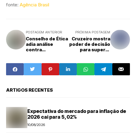
fonte:
Agência Brasil
POSTAGEM ANTERIOR
PRÓXIMA POSTAGEM
Conselho de Ética
Cruzeiro mostra
adia análise
poder de decisão
contra
para superar
deputados por
Boca na
quebra de
Libertadores
decoro| Agência
Brasil
ARTIGOS RECENTES
Expectativa do mercado para inflação de
2026 cai para 5,02%
10/08/2026