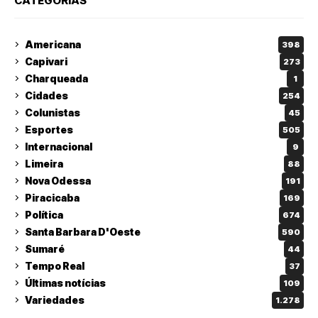
CATEGORIAS
Americana
398
Capivari
273
Charqueada
1
Cidades
254
Colunistas
45
Esportes
505
Internacional
9
Limeira
88
Nova Odessa
191
Piracicaba
169
Política
674
Santa Barbara D'Oeste
590
Sumaré
44
Tempo Real
37
Últimas notícias
109
Variedades
1.278