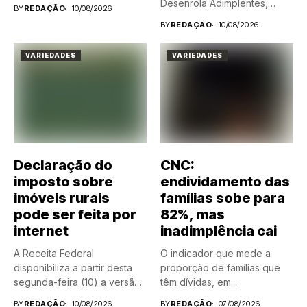
as expectativas...
Desenrola Adimplentes,
BY
REDAÇÃO
10/08/2026
modalidade do programa...
BY
REDAÇÃO
10/08/2026
VARIEDADES
VARIEDADES
Declaração do
CNC:
imposto sobre
endividamento das
imóveis rurais
famílias sobe para
pode ser feita por
82%, mas
internet
inadimplência cai
A Receita Federal
O indicador que mede a
disponibiliza a partir desta
proporção de famílias que
segunda-feira (10) a versão
têm dívidas, em...
web...
BY
REDAÇÃO
10/08/2026
BY
REDAÇÃO
07/08/2026