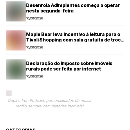
Desenrola Adimplentes começa a operar
nesta segunda-feira
10/08/2026
Maple Bear leva incentivo à leitura para o
Tivoli Shopping com sala gratuita de troca
de livros
10/08/2026
Declaração do imposto sobre imóveis
rurais pode ser feita por internet
10/08/2026
Ouça o Iron Podcast, personalidades da nossa
região sempre com histórias incríveis!