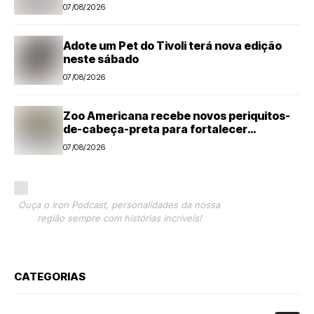
até sábado (8)
07/08/2026
Adote um Pet do Tivoli terá nova edição
neste sábado
07/08/2026
Zoo Americana recebe novos periquitos-
de-cabeça-preta para fortalecer
programa de conservação
07/08/2026
Ouça o Iron Podcast, personalidades da nossa
região sempre com histórias incríveis!
CATEGORIAS