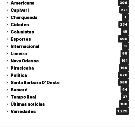
Americana
396
Capivari
271
Charqueada
1
Cidades
254
Colunistas
45
Esportes
498
Internacional
9
Limeira
88
Nova Odessa
191
Piracicaba
169
Política
670
Santa Barbara D'Oeste
588
Sumaré
44
Tempo Real
37
Últimas notícias
108
Variedades
1.275