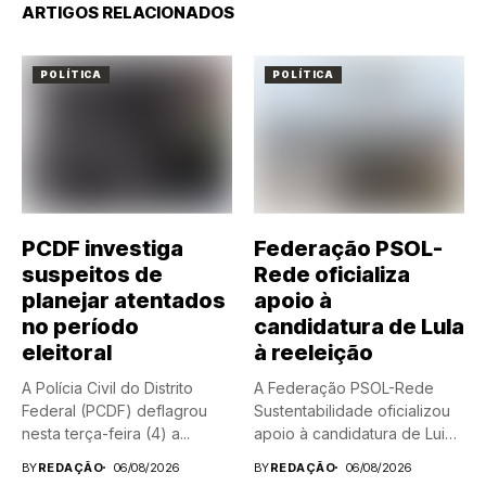
ARTIGOS RELACIONADOS
POLÍTICA
POLÍTICA
PCDF investiga
Federação PSOL-
suspeitos de
Rede oficializa
planejar atentados
apoio à
no período
candidatura de Lula
eleitoral
à reeleição
A Polícia Civil do Distrito
A Federação PSOL-Rede
Federal (PCDF) deflagrou
Sustentabilidade oficializou
nesta terça-feira (4) a...
apoio à candidatura de Luiz
Inácio Lula...
BY
REDAÇÃO
06/08/2026
BY
REDAÇÃO
06/08/2026