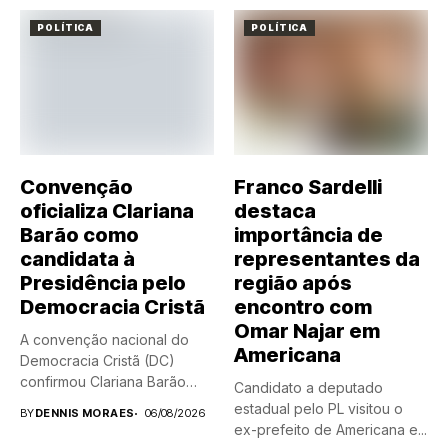
POLÍTICA
POLÍTICA
Convenção
Franco Sardelli
oficializa Clariana
destaca
Barão como
importância de
candidata à
representantes da
Presidência pelo
região após
Democracia Cristã
encontro com
Omar Najar em
A convenção nacional do
Americana
Democracia Cristã (DC)
confirmou Clariana Barão
Candidato a deputado
como candidata...
estadual pelo PL visitou o
BY
DENNIS MORAES
06/08/2026
ex-prefeito de Americana e...