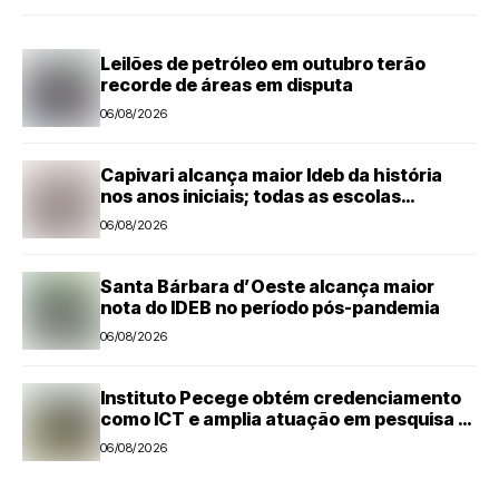
Leilões de petróleo em outubro terão
recorde de áreas em disputa
06/08/2026
Capivari alcança maior Ideb da história
nos anos iniciais; todas as escolas
avançam
06/08/2026
Santa Bárbara d’Oeste alcança maior
nota do IDEB no período pós-pandemia
06/08/2026
Instituto Pecege obtém credenciamento
como ICT e amplia atuação em pesquisa e
desenvolvimento tecnológico
06/08/2026