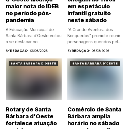
maior nota do IDEB
em espetáculo
no período pós-
infantil gratuito
pandemia
neste sábado
A Educação Municipal de
“A Grande Aventura dos
Santa Bárbara d’Oeste voltou
Brinquedos” promete reunir
a se destacar no...
personagens queridos pelas
crianças em...
BY
REDAÇÃO
06/08/2026
BY
REDAÇÃO
06/08/2026
SANTA BARBARA D'OESTE
SANTA BARBARA D'OESTE
Rotary de Santa
Comércio de Santa
Bárbara d’Oeste
Bárbara amplia
fortalece atuação
horário no sábado