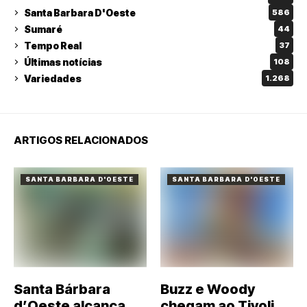
Santa Barbara D'Oeste
586
Sumaré
44
Tempo Real
37
Últimas notícias
108
Variedades
1.268
ARTIGOS RELACIONADOS
SANTA BARBARA D'OESTE
SANTA BARBARA D'OESTE
Santa Bárbara
Buzz e Woody
d’Oeste alcança
chegam ao Tivoli