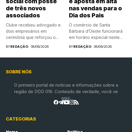
social com posse
e aposta em alta
de três novos
nas vendas para o
associados
Dia dos Pais
Clube recebeu advogado e
O comércio de Santa
dois empresários em
Bárbara d’Oeste funcionará
cerimônia que reforçou o
em horário especial neste
compromisso...
sábado...
BY
REDAÇÃO
06/08/2026
BY
REDAÇÃO
06/08/2026
SOBRE NÓS
O primeiro portal de notícias e informações sobre a
região de DDD 019. Conteúdo de verdade, você ve
aqui.
CATEGORIAS
Home
Política