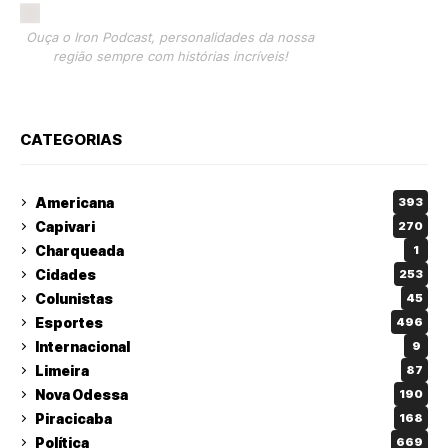
Ouça o Iron Podcast, personalidades da nossa
região sempre com histórias incríveis!
CATEGORIAS
Americana
393
Capivari
270
Charqueada
1
Cidades
253
Colunistas
45
Esportes
496
Internacional
9
Limeira
87
Nova Odessa
190
Piracicaba
168
Política
669