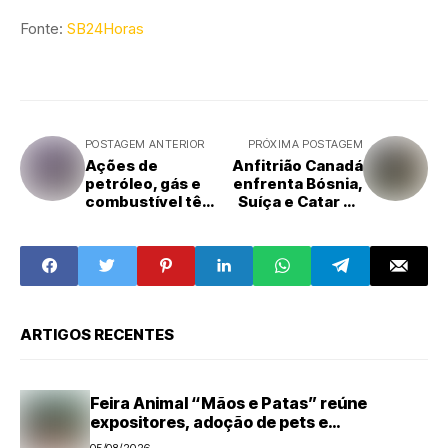
Fonte:
SB24Horas
POSTAGEM ANTERIOR
PRÓXIMA POSTAGEM
Ações de
Anfitrião Canadá
petróleo, gás e
enfrenta Bósnia,
combustível têm
Suíça e Catar no
movimentação
Grupo B da Copa
recorde na B3
ARTIGOS RECENTES
Feira Animal “Mãos e Patas” reúne
expositores, adoção de pets e
microchipagem gratuita neste sábado em