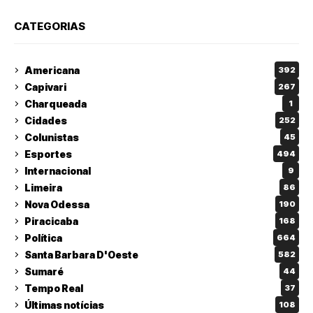
CATEGORIAS
Americana
392
Capivari
267
Charqueada
1
Cidades
252
Colunistas
45
Esportes
494
Internacional
9
Limeira
86
Nova Odessa
190
Piracicaba
168
Política
664
Santa Barbara D'Oeste
582
Sumaré
44
Tempo Real
37
Últimas notícias
108