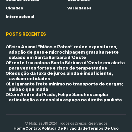
Cidades
Variedades
Internacional
POSTS RECENTES
Feira Animal “Mãos e Patas” reúne expositores,
adoção de pets e microchipagem gratuita neste
sábado em Santa Bárbara d’Oeste
Frente fria coloca Santa Bárbara d’Oeste em alerta
para ventos fortes e risco de tempestades
Redução da taxa de juros ainda é insuficiente,
avaliam entidades
Lei garante frete mínimo no transporte de cargas;
saiba o que muda
Com André do Prado, Felipe Sanches amplia
articulação e consolida espaço na direita paulista
© Noticias019 2024. Todos os Direitos Reservados
Home
Contato
Política De Privacidade
Termos De Uso