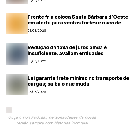
05/08/2026
Santa Bárbara d’Oeste
Frente fria coloca Santa Bárbara d’Oeste
em alerta para ventos fortes e risco de
tempestades
05/08/2026
Redução da taxa de juros ainda é
insuficiente, avaliam entidades
05/08/2026
Lei garante frete mínimo no transporte de
cargas; saiba o que muda
05/08/2026
Ouça o Iron Podcast, personalidades da nossa
região sempre com histórias incríveis!