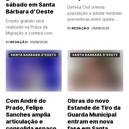
sábado em Santa
Defesa Civil orienta
Bárbara d’Oeste
população a adotar medidas
preventivas entre quinta-
Evento gratuito será
feira (6) e...
realizado na Praça da
BY
REDAÇÃO
05/08/2026
Migração e contará com
atrações...
BY
REDAÇÃO
05/08/2026
SANTA BARBARA D'OESTE
SANTA BARBARA D'OESTE
Com André do
Obras do novo
Prado, Felipe
Estande de Tiro da
Sanches amplia
Guarda Municipal
articulação e
entram em nova
consolida espaço
fase em Santa