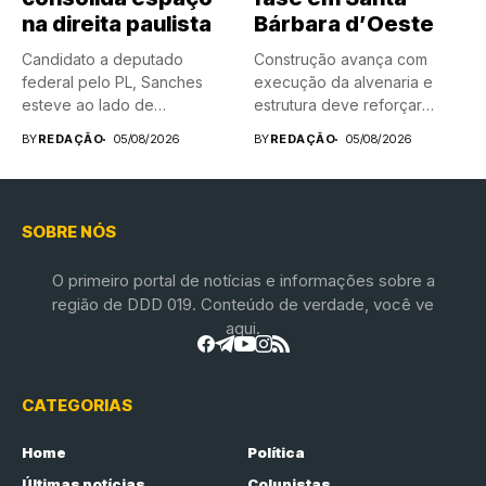
na direita paulista
Bárbara d’Oeste
Candidato a deputado
Construção avança com
federal pelo PL, Sanches
execução da alvenaria e
esteve ao lado de
estrutura deve reforçar
prefeitos,...
treinamento da...
BY
REDAÇÃO
05/08/2026
BY
REDAÇÃO
05/08/2026
SOBRE NÓS
O primeiro portal de notícias e informações sobre a
região de DDD 019. Conteúdo de verdade, você ve
aqui.
CATEGORIAS
Home
Política
Últimas notícias
Colunistas