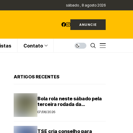
sábado , 8 agosto 2026
ANUNCIE
istas
Contato
ARTIGOS RECENTES
Bola rola neste sábado pela
terceira rodada da
Segundona do Campeonato
07/08/2026
Amador de Futebol
TSE cria conselho para