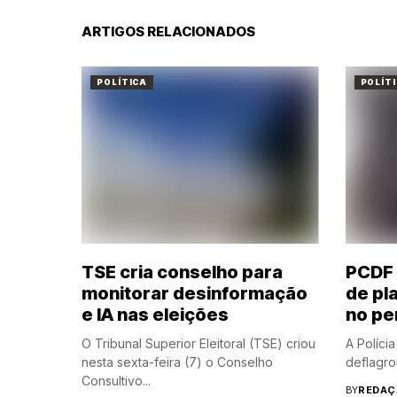
ARTIGOS RELACIONADOS
POLÍTICA
POLÍT
TSE cria conselho para
PCDF 
monitorar desinformação
de pl
e IA nas eleições
no per
O Tribunal Superior Eleitoral (TSE) criou
A Polícia
nesta sexta-feira (7) o Conselho
deflagrou
Consultivo...
BY
REDAÇ