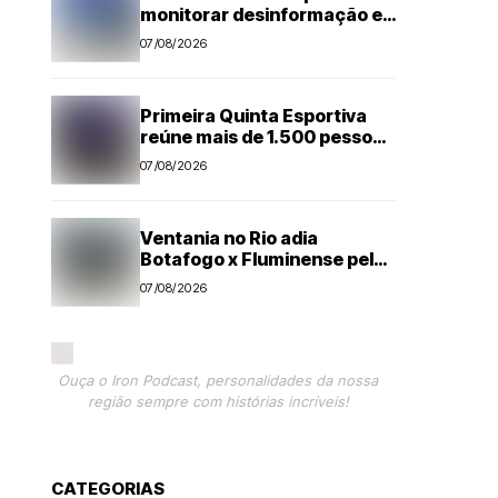
monitorar desinformação e
IA nas eleições
07/08/2026
Primeira Quinta Esportiva
reúne mais de 1.500 pessoas
em noite histórica para
07/08/2026
Capivari
Ventania no Rio adia
Botafogo x Fluminense pelo
Brasileirão Feminino
07/08/2026
Ouça o Iron Podcast, personalidades da nossa
região sempre com histórias incríveis!
CATEGORIAS