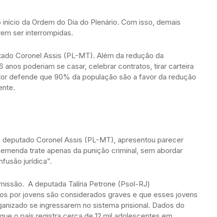
o início da Ordem do Dia do Plenário. Com isso, demais
m ser interrompidas.
utado Coronel Assis (PL-MT). Além da redução da
anos poderiam se casar, celebrar contratos, tirar carteira
autor defende que 90% da população são a favor da redução
ente.
or, deputado Coronel Assis (PL-MT), apresentou parecer
 emenda trate apenas da punição criminal, sem abordar
nfusão jurídica”.
issão. A deputada Talíria Petrone (Psol-RJ)
s por jovens são considerados graves e que esses jovens
anizado se ingressarem no sistema prisional. Dados do
que o país registra cerca de 12 mil adolescentes em