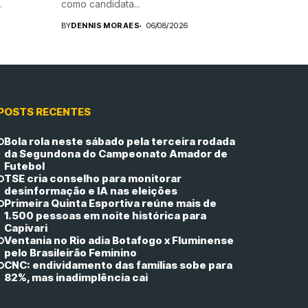
.
como candidata...
BY
DENNIS MORAES
06/08/2026
POSTS RECENTES
Bola rola neste sábado pela terceira rodada
da Segundona do Campeonato Amador de
Futebol
TSE cria conselho para monitorar
desinformação e IA nas eleições
Primeira Quinta Esportiva reúne mais de
1.500 pessoas em noite histórica para
Capivari
Ventania no Rio adia Botafogo x Fluminense
pelo Brasileirão Feminino
CNC: endividamento das famílias sobe para
82%, mas inadimplência cai