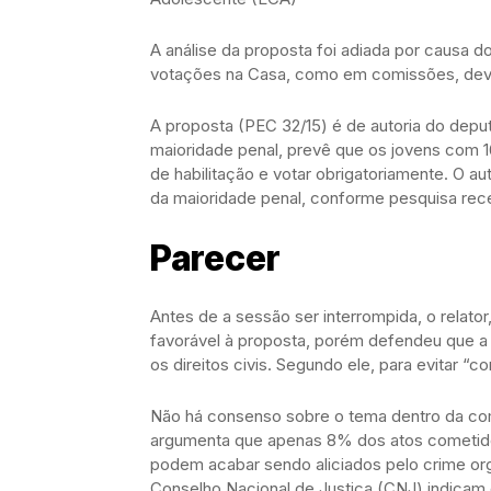
A análise da proposta foi adiada por causa d
votações na Casa, como em comissões, deve
A proposta (PEC 32/15) é de autoria do dep
maioridade penal, prevê que os jovens com 16 
de habilitação e votar obrigatoriamente. O 
da maioridade penal, conforme pesquisa rec
Parecer
Antes de a sessão ser interrompida, o relat
favorável à proposta, porém defendeu que a
os direitos civis. Segundo ele, para evitar “co
Não há consenso sobre o tema dentro da com
argumenta que apenas 8% dos atos cometido
podem acabar sendo aliciados pelo crime org
Conselho Nacional de Justiça (CNJ) indicam 