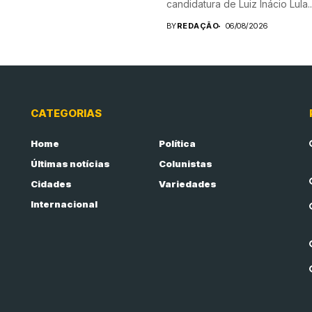
candidatura de Luiz Inácio Lula..
BY
REDAÇÃO
06/08/2026
CATEGORIAS
Home
Política
Últimas notícias
Colunistas
Cidades
Variedades
Internacional