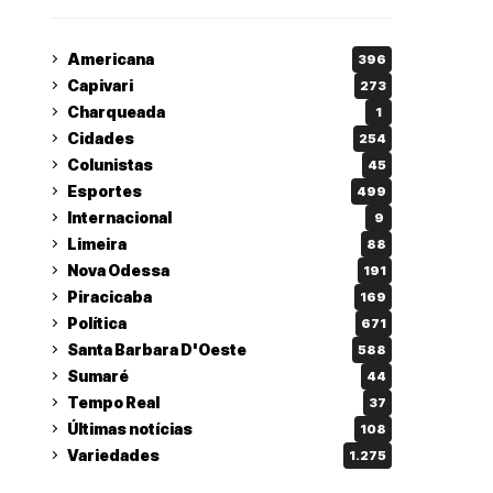
Americana
396
Capivari
273
Charqueada
1
Cidades
254
Colunistas
45
Esportes
499
Internacional
9
Limeira
88
Nova Odessa
191
Piracicaba
169
Política
671
Santa Barbara D'Oeste
588
Sumaré
44
Tempo Real
37
Últimas notícias
108
Variedades
1.275