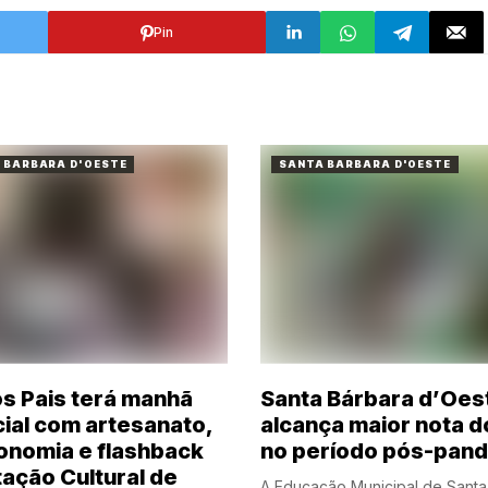
Pin
 BARBARA D'OESTE
SANTA BARBARA D'OESTE
os Pais terá manhã
Santa Bárbara d’Oes
ial com artesanato,
alcança maior nota d
onomia e flashback
no período pós-pan
tação Cultural de
A Educação Municipal de Santa