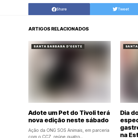
Share
Tweet
ARTIGOS RELACIONADOS
SANTA BARBARA D'OESTE
SANTA
Adote um Pet do Tivoli terá
Dia d
nova edição neste sábado
espec
gastr
Ação da ONG SOS Animais, em parceria
na Es
com o CCZ, reúne quatro...