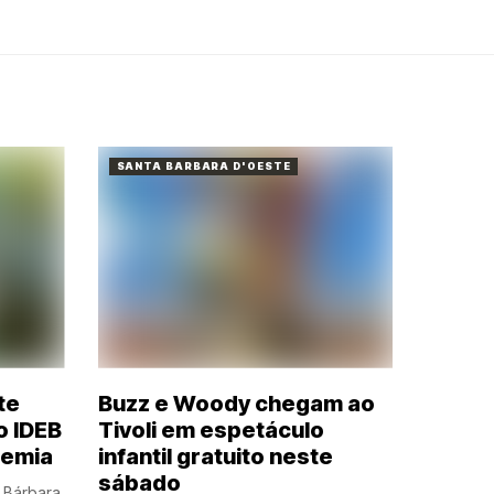
SANTA BARBARA D'OESTE
te
Buzz e Woody chegam ao
o IDEB
Tivoli em espetáculo
demia
infantil gratuito neste
sábado
 Bárbara