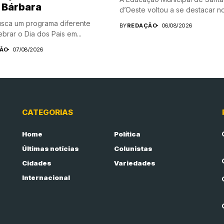
 Bárbara
d’Oeste voltou a se destacar no.
sca um programa diferente
BY
REDAÇÃO
06/08/2026
brar o Dia dos Pais em...
ÃO
07/08/2026
CATEGORIAS
Home
Política
Últimas notícias
Colunistas
Cidades
Variedades
Internacional