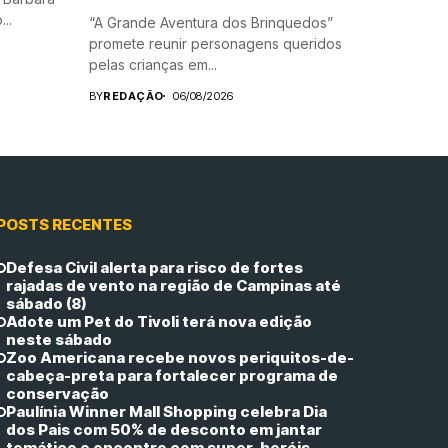
..
“A Grande Aventura dos Brinquedos”
promete reunir personagens queridos
pelas crianças em...
BY
REDAÇÃO
06/08/2026
POSTS RECENTES
Defesa Civil alerta para risco de fortes
rajadas de vento na região de Campinas até
sábado (8)
Adote um Pet do Tivoli terá nova edição
neste sábado
Zoo Americana recebe novos periquitos-de-
cabeça-preta para fortalecer programa de
conservação
Paulínia Winner Mall Shopping celebra Dia
dos Pais com 50% de desconto em jantar
temático e encontro com super-heróis