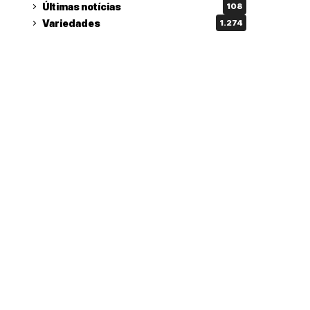
Últimas notícias
108
Variedades
1.274