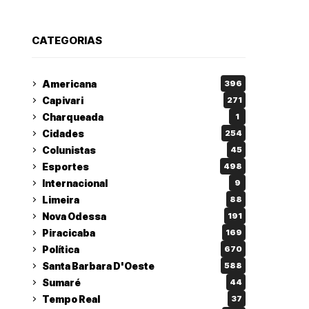
CATEGORIAS
Americana
396
Capivari
271
Charqueada
1
Cidades
254
Colunistas
45
Esportes
498
Internacional
9
Limeira
88
Nova Odessa
191
Piracicaba
169
Política
670
Santa Barbara D'Oeste
588
Sumaré
44
Tempo Real
37