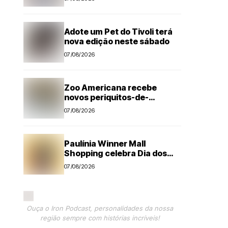
sábado (8)
Adote um Pet do Tivoli terá
nova edição neste sábado
07/08/2026
Zoo Americana recebe
novos periquitos-de-
cabeça-preta para
07/08/2026
fortalecer programa de
conservação
Paulínia Winner Mall
Shopping celebra Dia dos
Pais com 50% de desconto
07/08/2026
em jantar temático e
encontro com super-heróis
Ouça o Iron Podcast, personalidades da nossa
região sempre com histórias incríveis!