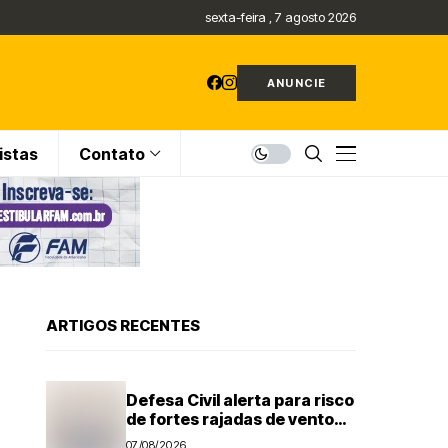
sexta-feira , 7 agosto 2026
ANUNCIE
istas
Contato
ARTIGOS RECENTES
Defesa Civil alerta para risco
de fortes rajadas de vento
na região de Campinas até
07/08/2026