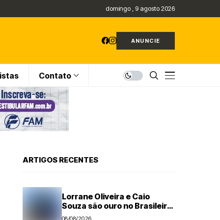
domingo , 9 agosto 2026
ANUNCIE
istas
Contato
ARTIGOS RECENTES
Lorrane Oliveira e Caio
Souza são ouro no Brasileiro
de Ginástica
08/08/2026