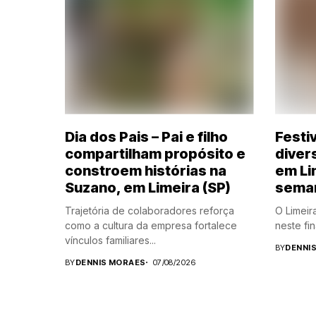
Dia dos Pais – Pai e filho
Festi
compartilham propósito e
diver
constroem histórias na
em Li
Suzano, em Limeira (SP)
sema
Trajetória de colaboradores reforça
O Limeir
como a cultura da empresa fortalece
neste fin
vínculos familiares...
BY
DENNI
BY
DENNIS MORAES
07/08/2026