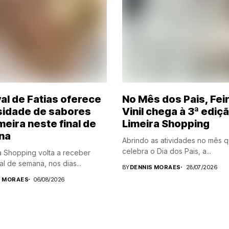
val de Fatias oferece
No Mês dos Pais, Fei
sidade de sabores
Vinil chega à 3ª ediç
meira neste final de
Limeira Shopping
na
Abrindo as atividades no mês 
celebra o Dia dos Pais, a...
a Shopping volta a receber
al de semana, nos dias...
BY
DENNIS MORAES
28/07/2026
S MORAES
06/08/2026