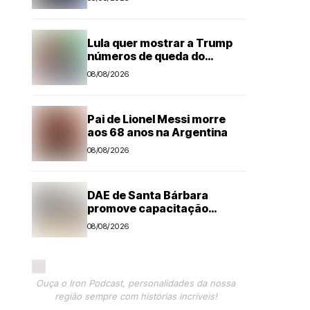
Lula quer mostrar a Trump
números de queda do
desmatamento na Amazônia
08/08/2026
Pai de Lionel Messi morre
aos 68 anos na Argentina
08/08/2026
DAE de Santa Bárbara
promove capacitação
técnica e projeta economia
08/08/2026
anual de mais de R$ 300 mil
com eficiência energética
Ouça o Iron Podcast, personalidades da nossa
região sempre com histórias incríveis!