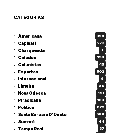
CATEGORIAS
Americana
398
Capivari
273
Charqueada
1
Cidades
254
Colunistas
45
Esportes
502
Internacional
9
Limeira
88
Nova Odessa
191
Piracicaba
169
Política
673
Santa Barbara D'Oeste
589
Sumaré
44
Tempo Real
37