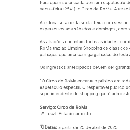
Para quem se encanta com um espetáculo de c
sexta-feira (25/4), o Circo de RoMa. A atra
A estreia será nesta sexta-feira com sessão ú
espetáculos aos sábados e domingos, com s
As atrações encantam todas as idades, comb
RoMa traz ao Limeira Shopping os clássicos 
palhaços que arrancam gargalhadas de toda a
Os ingressos antecipados devem ser garantid
“O Circo de RoMa encanta o público em toda
espetáculo especial. O respeitável público do
superintendente do shopping que é administ
Serviço: Circo de RoMa
📍
Local:
Estacionamento
🗓️
Datas:
a partir de 25 de abril de 2025