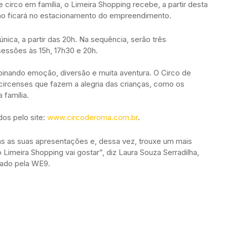
irco em família, o Limeira Shopping recebe, a partir desta
ção ficará no estacionamento do empreendimento.
nica, a partir das 20h. Na sequência, serão três
essões às 15h, 17h30 e 20h.
inando emoção, diversão e muita aventura. O Circo de
circenses que fazem a alegria das crianças, como os
 família.
os pelo site:
www.circoderoma.com.br
.
s as suas apresentações e, dessa vez, trouxe um mais
 Limeira Shopping vai gostar”, diz Laura Souza Serradilha,
rado pela WE9.