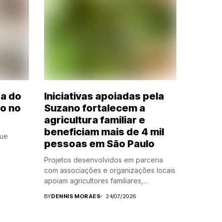
ra do
Iniciativas apoiadas pela
ão no
Suzano fortalecem a
agricultura familiar e
beneficiam mais de 4 mil
que
pessoas em São Paulo
Projetos desenvolvidos em parceria
com associações e organizações locais
apoiam agricultores familiares,...
BY
DENNIS MORAES
24/07/2026