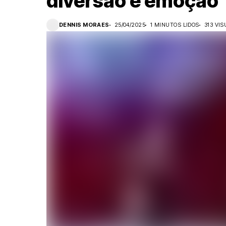
diversão e emoção
DENNIS MORAES
25/04/2025
1 MINUTOS LIDOS
313 VI