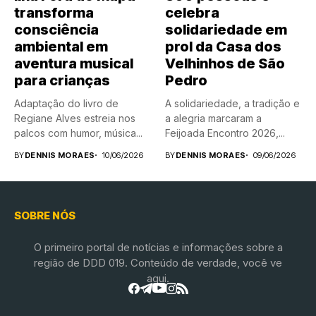
transforma
celebra
consciência
solidariedade em
ambiental em
prol da Casa dos
aventura musical
Velhinhos de São
para crianças
Pedro
Adaptação do livro de
A solidariedade, a tradição e
Regiane Alves estreia nos
a alegria marcaram a
palcos com humor, música...
Feijoada Encontro 2026,...
BY
DENNIS MORAES
10/06/2026
BY
DENNIS MORAES
09/06/2026
SOBRE NÓS
O primeiro portal de notícias e informações sobre a
região de DDD 019. Conteúdo de verdade, você ve
aqui.