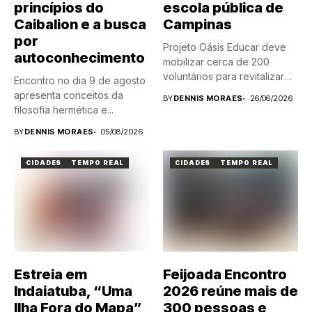
princípios do
escola pública de
Caibalion e a busca
Campinas
por
Projeto Oásis Educar deve
autoconhecimento
mobilizar cerca de 200
voluntários para revitalizar
Encontro no dia 9 de agosto
a...
apresenta conceitos da
BY
DENNIS MORAES
26/06/2026
filosofia hermética e...
BY
DENNIS MORAES
05/08/2026
CIDADES
TEMPO REAL
CIDADES
TEMPO REAL
Estreia em
Feijoada Encontro
Indaiatuba, “Uma
2026 reúne mais de
Ilha Fora do Mapa”
300 pessoas e