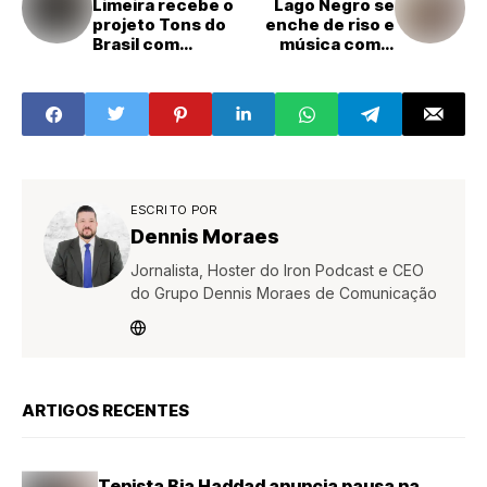
Limeira recebe o
Lago Negro se
projeto Tons do
enche de riso e
Brasil com
música com o
orquestra
projeto “A Kombi
sinfônica gratuita
que Transporta
no domingo (17)
Sorrisos”
ESCRITO POR
Dennis Moraes
Jornalista, Hoster do Iron Podcast e CEO
do Grupo Dennis Moraes de Comunicação
ARTIGOS RECENTES
Tenista Bia Haddad anuncia pausa na