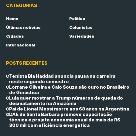
CATEGORIAS
Home
Política
Últimas notícias
Colunistas
Cidades
Variedades
Internacional
POSTS RECENTES
Tenista Bia Haddad anuncia pausa na carreira
neste segundo semestre
Lorrane Oliveira e Caio Souza são ouro no Brasileiro
de Ginástica
Lula quer mostrar a Trump números de queda do
desmatamento na Amazônia
Pai de Lionel Messi morre aos 68 anos na Argentina
DAE de Santa Bárbara promove capacitação
técnica e projeta economia anual de mais de R$
300 mil com eficiência energética