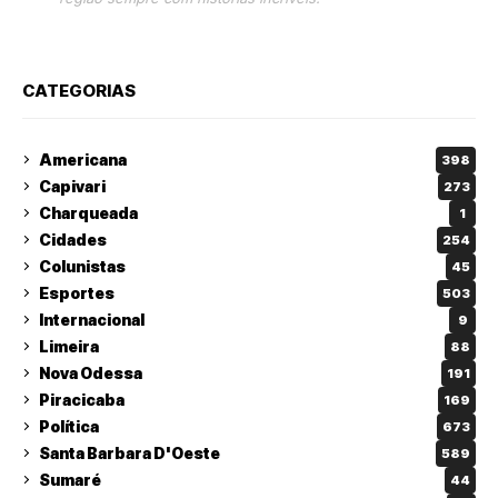
CATEGORIAS
Americana
398
Capivari
273
Charqueada
1
Cidades
254
Colunistas
45
Esportes
503
Internacional
9
Limeira
88
Nova Odessa
191
Piracicaba
169
Política
673
Santa Barbara D'Oeste
589
Sumaré
44