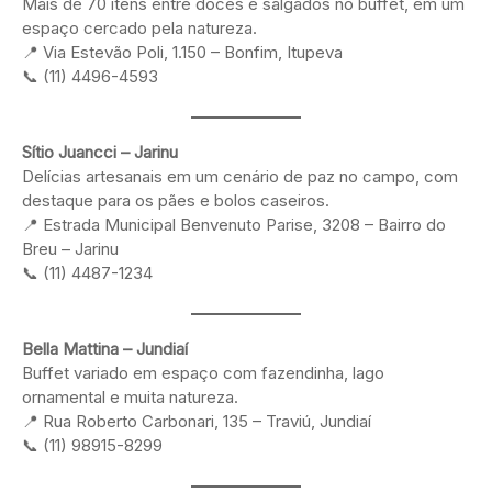
Mais de 70 itens entre doces e salgados no buffet, em um
espaço cercado pela natureza.
📍 Via Estevão Poli, 1.150 – Bonfim, Itupeva
📞 (11) 4496-4593
Sítio Juancci – Jarinu
Delícias artesanais em um cenário de paz no campo, com
destaque para os pães e bolos caseiros.
📍 Estrada Municipal Benvenuto Parise, 3208 – Bairro do
Breu – Jarinu
📞 (11) 4487-1234
Bella Mattina – Jundiaí
Buffet variado em espaço com fazendinha, lago
ornamental e muita natureza.
📍 Rua Roberto Carbonari, 135 – Traviú, Jundiaí
📞 (11) 98915-8299