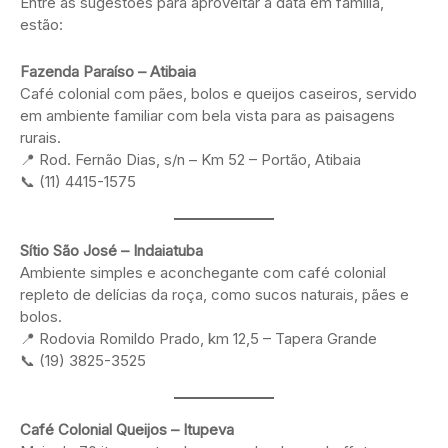
Entre as sugestões para aproveitar a data em família,
estão:
Fazenda Paraíso – Atibaia
Café colonial com pães, bolos e queijos caseiros, servido
em ambiente familiar com bela vista para as paisagens
rurais.
📍 Rod. Fernão Dias, s/n – Km 52 – Portão, Atibaia
📞 (11) 4415-1575
Sítio São José – Indaiatuba
Ambiente simples e aconchegante com café colonial
repleto de delícias da roça, como sucos naturais, pães e
bolos.
📍 Rodovia Romildo Prado, km 12,5 – Tapera Grande
📞 (19) 3825-3525
Café Colonial Queijos – Itupeva