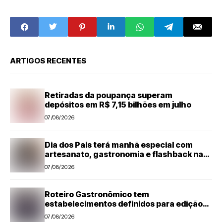
da Segurança
entre
Pública com mais
instituições
de 3,5 mil
públicas
atendimentos
ARTIGOS RECENTES
Retiradas da poupança superam
depósitos em R$ 7,15 bilhões em julho
07/08/2026
Dia dos Pais terá manhã especial com
artesanato, gastronomia e flashback na
Estação Cultural de Santa Bárbara
07/08/2026
Roteiro Gastronômico tem
estabelecimentos definidos para edição
de 2026
07/08/2026