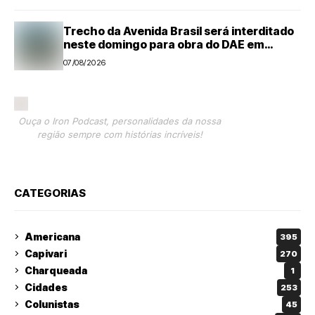
Trecho da Avenida Brasil será interditado
neste domingo para obra do DAE em
Americana
07/08/2026
Ouça o Iron Podcast, personalidades da nossa
região sempre com histórias incríveis!
CATEGORIAS
Americana
395
Capivari
270
Charqueada
1
Cidades
253
Colunistas
45