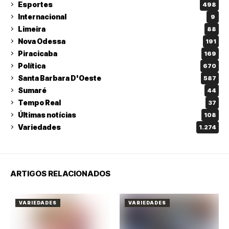
Esportes
498
Internacional
9
Limeira
88
Nova Odessa
191
Piracicaba
169
Política
670
Santa Barbara D'Oeste
587
Sumaré
44
Tempo Real
37
Últimas notícias
108
Variedades
1.274
ARTIGOS RELACIONADOS
VARIEDADES
VARIEDADES