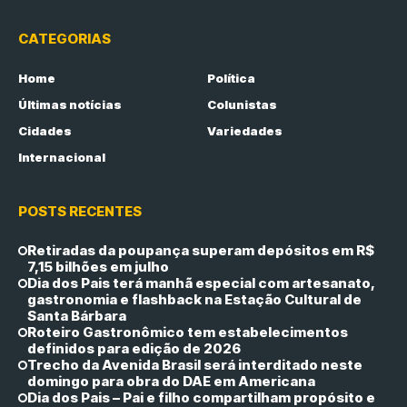
CATEGORIAS
Home
Política
Últimas notícias
Colunistas
Cidades
Variedades
Internacional
POSTS RECENTES
Retiradas da poupança superam depósitos em R$
7,15 bilhões em julho
Dia dos Pais terá manhã especial com artesanato,
gastronomia e flashback na Estação Cultural de
Santa Bárbara
Roteiro Gastronômico tem estabelecimentos
definidos para edição de 2026
Trecho da Avenida Brasil será interditado neste
domingo para obra do DAE em Americana
Dia dos Pais – Pai e filho compartilham propósito e