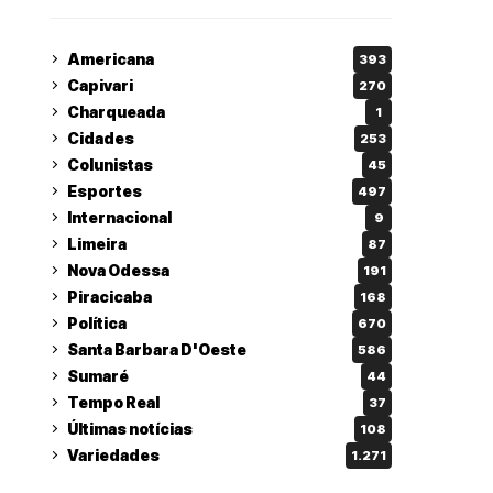
Americana
393
Capivari
270
Charqueada
1
Cidades
253
Colunistas
45
Esportes
497
Internacional
9
Limeira
87
Nova Odessa
191
Piracicaba
168
Política
670
Santa Barbara D'Oeste
586
Sumaré
44
Tempo Real
37
Últimas notícias
108
Variedades
1.271