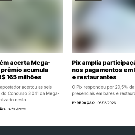
ém acerta Mega-
Pix amplia participaç
 prêmio acumula
nos pagamentos em 
R$ 165 milhões
e restaurantes
postador acertou as seis
O Pix respondeu por 20,5% da
 do Concurso 3.041 da Mega-
presenciais em bares e restaura
lizado nesta...
BY
REDAÇÃO
06/08/2026
ÃO
07/08/2026