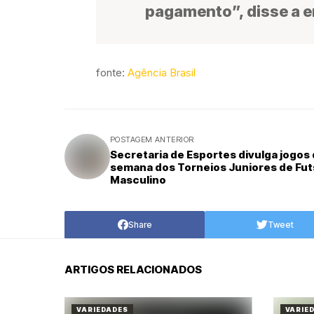
pagamento”, disse a e
fonte:
Agência Brasil
POSTAGEM ANTERIOR
Secretaria de Esportes divulga jogos
semana dos Torneios Juniores de Fut
Masculino
Share
Tweet
ARTIGOS RELACIONADOS
VARIEDADES
VARIE