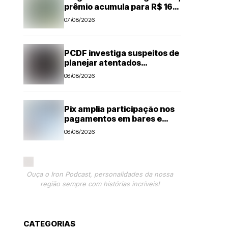
prêmio acumula para R$ 165
milhões
07/08/2026
PCDF investiga suspeitos de
planejar atentados
no período eleitoral
06/08/2026
Pix amplia participação nos
pagamentos em bares e
restaurantes
06/08/2026
Ouça o Iron Podcast, personalidades da nossa
região sempre com histórias incríveis!
CATEGORIAS