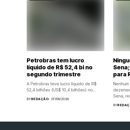
Petrobras tem lucro
Ningu
líquido de R$ 52,4 bi no
Sena;
segundo trimestre
para 
A Petrobras teve lucro líquido de R$
Nenhum a
52,4 bilhões (US$ 10,4 bilhões) no...
dezenas
Sena, rea
BY
REDAÇÃO
07/08/2026
BY
REDAÇ