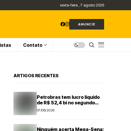
sexta-feira , 7 agosto 2026
ANUNCIE
istas
Contato
ARTIGOS RECENTES
Petrobras tem lucro líquido
de R$ 52,4 bi no segundo
trimestre
07/08/2026
Ninguém acerta Mega-Sena;