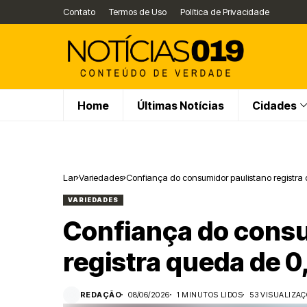
Contato
Termos de Uso
Política de Privacidade
Home
Últimas Notícias
Cidades
Lar
Variedades
Confiança do consumidor paulistano registr
VARIEDADES
Confiança do consu
registra queda de 
REDAÇÃO
08/06/2026
1 MINUTOS LIDOS
53 VISUALIZA