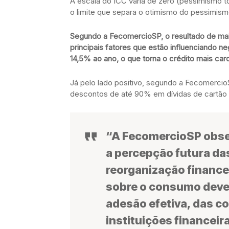
A escala do ICC varia de zero (pessimismo to
o limite que separa o otimismo do pessimism
Segundo a FecomercioSP, o resultado de mai
principais fatores que estão influenciando ne
14,5% ao ano, o que torna o crédito mais car
Já pelo lado positivo, segundo a Fecomercio
descontos de até 90% em dívidas de cartão d
“A FecomercioSP obse
a percepção futura das
reorganização finance
sobre o consumo deve
adesão efetiva, das c
instituições financeira