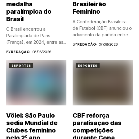
medalha
Brasileirão
paralímpica do
Feminino
Brasil
A Confederação Brasileira
de Futebol (CBF) anunciou o
O Brasil encerrou a
adiamento da partida entre...
Paralimpíada de Paris
(França), em 2024, entre as...
BY
REDAÇÃO
07/08/2026
BY
REDAÇÃO
08/08/2026
ESPORTES
ESPORTES
Vôlei: São Paulo
CBF reforça
sedia Mundial de
paralisação das
Clubes feminino
competições
pelo 2º ano
durante Copa