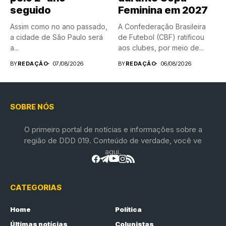
seguido
Feminina em 2027
Assim como no ano passado,
A Confederação Brasileira
a cidade de São Paulo será
de Futebol (CBF) ratificou
a...
aos clubes, por meio de...
BY
REDAÇÃO
07/08/2026
BY
REDAÇÃO
06/08/2026
SOBRE NÓS
O primeiro portal de notícias e informações sobre a
região de DDD 019. Conteúdo de verdade, você ve
aqui.
CATEGORIAS
Home
Política
Últimas notícias
Colunistas