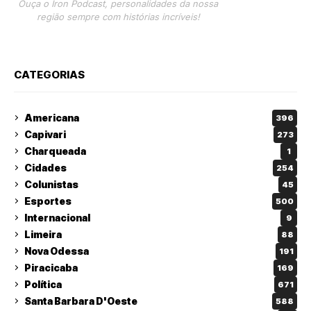
Ouça o Iron Podcast, personalidades da nossa
região sempre com histórias incríveis!
CATEGORIAS
Americana
396
Capivari
273
Charqueada
1
Cidades
254
Colunistas
45
Esportes
500
Internacional
9
Limeira
88
Nova Odessa
191
Piracicaba
169
Política
671
Santa Barbara D'Oeste
588