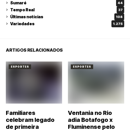
Sumaré
44
Tempo Real
37
Últimas notícias
108
Variedades
1.275
ARTIGOS RELACIONADOS
ESPORTES
ESPORTES
Familiares
Ventania no Rio
celebram legado
adia Botafogo x
de primeira
Fluminense pelo