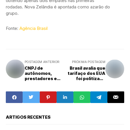
obtendo apenas dois empates nas primeiras
rodadas. Nova Zelândia é apontada como azarão do
grupo.
Fonte:
Agência Brasil
POSTAGEM ANTERIOR
PRÓXIMA POSTAGEM
CNPJ de
Brasil avalia que
autônomos,
tarifaço dos EUA
prestadores e
foi politizado
produtores rurais
mirando eleições
é adiado para
2027
ARTIGOS RECENTES