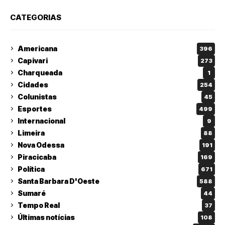
CATEGORIAS
Americana
396
Capivari
273
Charqueada
1
Cidades
254
Colunistas
45
Esportes
499
Internacional
9
Limeira
88
Nova Odessa
191
Piracicaba
169
Política
671
Santa Barbara D'Oeste
588
Sumaré
44
Tempo Real
37
Últimas notícias
108