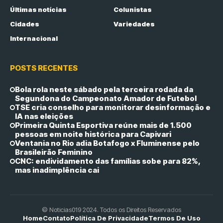
Últimas notícias
Colunistas
Cidades
Variedades
Internacional
POSTS RECENTES
Bola rola neste sábado pela terceira rodada da
Segundona do Campeonato Amador de Futebol
TSE cria conselho para monitorar desinformação e
IA nas eleições
Primeira Quinta Esportiva reúne mais de 1.500
pessoas em noite histórica para Capivari
Ventania no Rio adia Botafogo x Fluminense pelo
Brasileirão Feminino
CNC: endividamento das famílias sobe para 82%,
mas inadimplência cai
© Noticias019 2024. Todos os Direitos Reservados
Home
Contato
Política De Privacidade
Termos De Uso