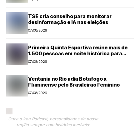
TSE cria conselho para monitorar
desinformação e IA nas eleições
07/08/2026
Primeira Quinta Esportiva reúne mais de
1.500 pessoas em noite histórica para
Capivari
07/08/2026
Ventania no Rio adia Botafogo x
Fluminense pelo Brasileirão Feminino
07/08/2026
Ouça o Iron Podcast, personalidades da nossa
região sempre com histórias incríveis!