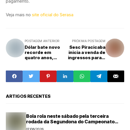
pagamento.
Veja mais no
site oficial do Serasa
POSTAGEM ANTERIOR
PRÓXIMA POSTAGEM
Dólar bate novo
Sesc Piracicaba
recorde em
inicia a venda de
quatro anos,
ingressos para o
impulsionado por
show com Leci
incertezas
Brandão
globais e
domésticas
ARTIGOS RECENTES
Bola rola neste sábado pela terceira
rodada da Segundona do Campeonato
Amador de Futebol
07/08/2026