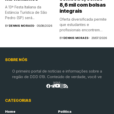
8,6 mil com bolsas
A 13ª Festa Italiana da
integrais
Estância Turística de São
Pedro (SP) será...
Oferta diversificada permite
que estudantes e
BY
DENNIS MORAES
05/08/2026
profissionais encontrem
novas possibilidades de
BY
DENNIS MORAES
29/07/2026
aprendizado...
SOBRE NÓS
O primeiro portal de notícias e informações sobre a
região de DDD 019. Conteúdo de verdade, você ve
aqui.
CATEGORIAS
Home
Política