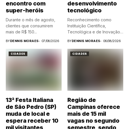
encontro com
desenvolvimento
super-heróis
tecnológico
Durante o mês de agosto,
Reconhecimento como
clientes que consumirem
Instituição Científica,
mais de R$ 150...
Tecnológica e de Inovação
(ICT) abre novas
BY
DENNIS MORAES
07/08/2026
BY
DENNIS MORAES
06/08/2026
oportunidades...
CIDADES
CIDADES
13ª Festa Italiana
Região de
de São Pedro (SP)
Campinas oferece
muda de local e
mais de 15 mil
espera receber 10
vagas no segundo
mil visitantes
semestre, sendo