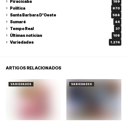
Piracicaba
169
Política
670
Santa Barbara D'Oeste
588
Sumaré
44
Tempo Real
37
Últimas notícias
108
Variedades
1.274
ARTIGOS RELACIONADOS
VARIEDADES
VARIEDADES