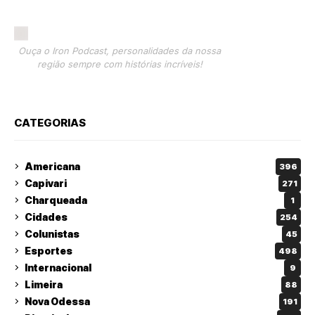
Ouça o Iron Podcast, personalidades da nossa
região sempre com histórias incríveis!
CATEGORIAS
Americana
396
Capivari
271
Charqueada
1
Cidades
254
Colunistas
45
Esportes
498
Internacional
9
Limeira
88
Nova Odessa
191