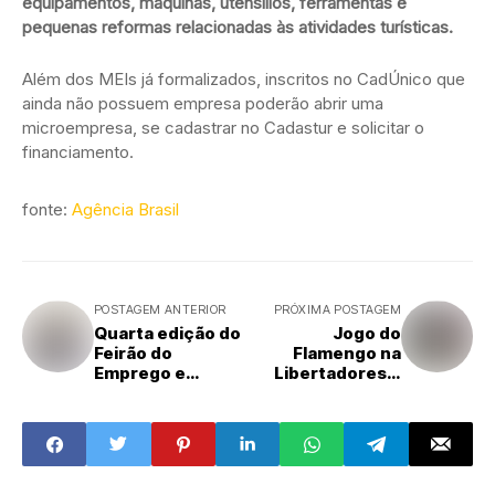
equipamentos, máquinas, utensílios, ferramentas e
pequenas reformas relacionadas às atividades turísticas.
Além dos MEIs já formalizados, inscritos no CadÚnico que
ainda não possuem empresa poderão abrir uma
microempresa, se cadastrar no Cadastur e solicitar o
financiamento.
fonte:
Agência Brasil
POSTAGEM ANTERIOR
PRÓXIMA POSTAGEM
Quarta edição do
Jogo do
Feirão do
Flamengo na
Emprego e
Libertadores é
Empreendedoris
cancelado por
mo terá mais de
atos de
400 vagas de
vandalismo
emprego
disponíveis