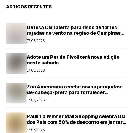
ARTIGOS RECENTES
Defesa Civil alerta para risco de fortes
rajadas de vento na região de Campinas
até sábado (8)
07/08/2026
Adote um Pet do Tivoli terá nova edição
neste sábado
07/08/2026
Zoo Americana recebe novos periquitos-
de-cabeça-preta para fortalecer
programa de conservação
07/08/2026
Paulínia Winner Mall Shopping celebra Dia
dos Pais com 50% de desconto em jantar
temático e encontro com super-heróis
07/08/2026