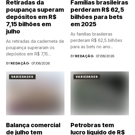
Retiradas da
Famílias brasileiras
poupança superam
perderam R$ 62,5
depósitos em R$
bilhões para bets
7,15 bilhões em
em 2025
julho
As famílias brasileiras
perderam R$ 62,5 bilhões
As retiradas da caderneta de
para as bets no ano...
poupança superaram os
depósitos em R$ 7,15...
BY
REDAÇÃO
07/08/2026
BY
REDAÇÃO
07/08/2026
VARIEDADES
VARIEDADES
Balança comercial
Petrobras tem
de julho tem
lucro líquido de R$