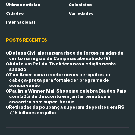
Últimas notícias
Colunistas
Cidades
Variedades
Internacional
POSTS RECENTES
Defesa Civil alerta para risco de fortes rajadas de
vento na região de Campinas até sábado (8)
Adote um Pet do Tivoli terá nova edição neste
sábado
Zoo Americana recebe novos periquitos-de-
cabeça-preta para fortalecer programa de
conservação
Paulínia Winner Mall Shopping celebra Dia dos Pais
com 50% de desconto em jantar temático e
encontro com super-heróis
Retiradas da poupança superam depósitos em R$
7,15 bilhões em julho