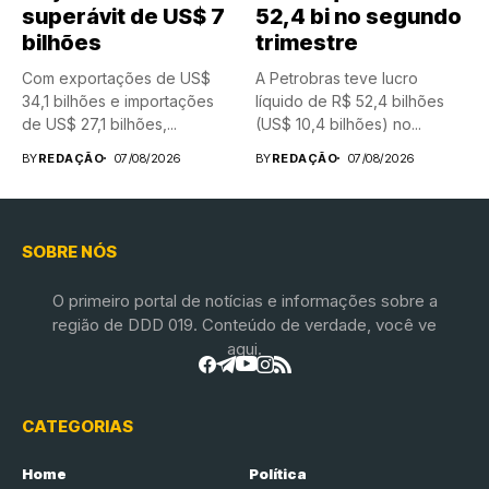
superávit de US$ 7
52,4 bi no segundo
bilhões
trimestre
Com exportações de US$
A Petrobras teve lucro
34,1 bilhões e importações
líquido de R$ 52,4 bilhões
de US$ 27,1 bilhões,...
(US$ 10,4 bilhões) no...
BY
REDAÇÃO
07/08/2026
BY
REDAÇÃO
07/08/2026
SOBRE NÓS
O primeiro portal de notícias e informações sobre a
região de DDD 019. Conteúdo de verdade, você ve
aqui.
CATEGORIAS
Home
Política