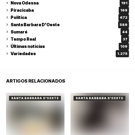
Nova Odessa
191
Piracicaba
169
Política
672
Santa Barbara D'Oeste
589
Sumaré
44
Tempo Real
37
Últimas notícias
109
Variedades
1.275
ARTIGOS RELACIONADOS
SANTA BARBARA D'OESTE
SANTA BARBARA D'OESTE