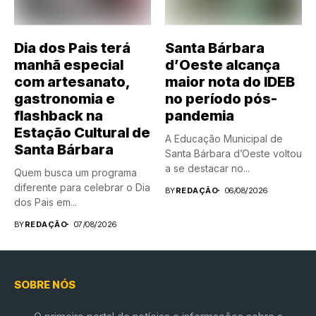
Dia dos Pais terá
Santa Bárbara
manhã especial
d’Oeste alcança
com artesanato,
maior nota do IDEB
gastronomia e
no período pós-
flashback na
pandemia
Estação Cultural de
A Educação Municipal de
Santa Bárbara
Santa Bárbara d’Oeste voltou
a se destacar no...
Quem busca um programa
diferente para celebrar o Dia
BY
REDAÇÃO
06/08/2026
dos Pais em...
BY
REDAÇÃO
07/08/2026
SOBRE NÓS