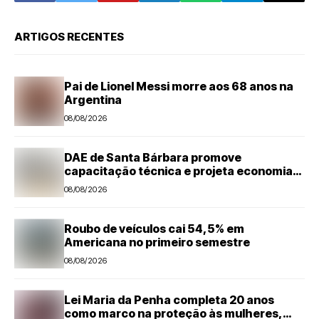
ARTIGOS RECENTES
Pai de Lionel Messi morre aos 68 anos na
Argentina
08/08/2026
DAE de Santa Bárbara promove
capacitação técnica e projeta economia
anual de mais de R$ 300 mil com eficiência
08/08/2026
energética
Roubo de veículos cai 54,5% em
Americana no primeiro semestre
08/08/2026
Lei Maria da Penha completa 20 anos
como marco na proteção às mulheres,