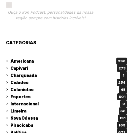
Ouça o Iron Podcast, personalidades da nossa
região sempre com histórias incríveis!
CATEGORIAS
Americana
398
Capivari
273
Charqueada
1
Cidades
254
Colunistas
45
Esportes
501
Internacional
9
Limeira
88
Nova Odessa
191
Piracicaba
169
Política
672