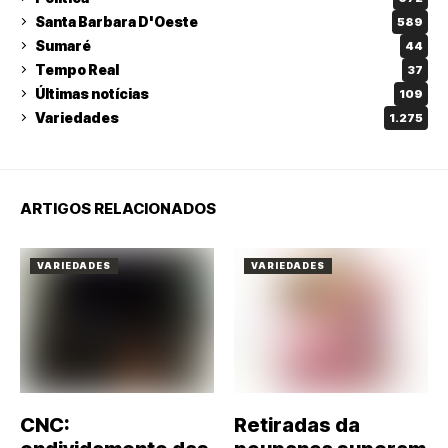
Santa Barbara D'Oeste
589
Sumaré
44
Tempo Real
37
Últimas notícias
109
Variedades
1.275
ARTIGOS RELACIONADOS
VARIEDADES
VARIEDADES
CNC:
Retiradas da