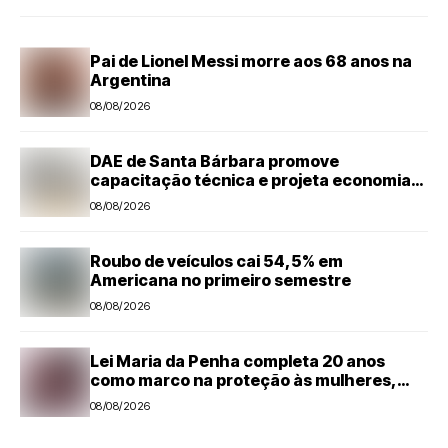
Pai de Lionel Messi morre aos 68 anos na
Argentina
08/08/2026
DAE de Santa Bárbara promove
capacitação técnica e projeta economia
anual de mais de R$ 300 mil com eficiência
08/08/2026
energética
Roubo de veículos cai 54,5% em
Americana no primeiro semestre
08/08/2026
Lei Maria da Penha completa 20 anos
como marco na proteção às mulheres,
mas violência ainda desafia o país
08/08/2026