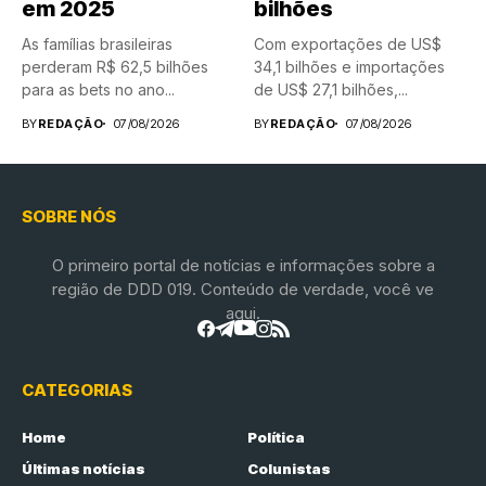
em 2025
bilhões
As famílias brasileiras
Com exportações de US$
perderam R$ 62,5 bilhões
34,1 bilhões e importações
para as bets no ano...
de US$ 27,1 bilhões,...
BY
REDAÇÃO
07/08/2026
BY
REDAÇÃO
07/08/2026
SOBRE NÓS
O primeiro portal de notícias e informações sobre a
região de DDD 019. Conteúdo de verdade, você ve
aqui.
CATEGORIAS
Home
Política
Últimas notícias
Colunistas