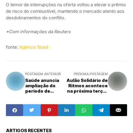
O temor de interrupções na oferta voltou a elevar o prêmio
de risco do combustível, mantendo o mercado atento aos
desdobramentos do conflito.
*Com informações da Reuters
fonte:
Agência Brasil
POSTAGEM ANTERIOR
PRÓXIMA POSTAGEM
Saúde anuncia
Aulão Solidário de
ampliação do
Ritmos acontece
período de
na próxima terça-
vacinação contra
feira (14)
HPV até 31 de
dezembro
ARTIGOS RECENTES