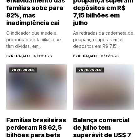
endividamento das
poupança superam
famílias sobe para
depósitos em R$
82%, mas
7,15 bilhões em
inadimplência cai
julho
O indicador que mede a
As retiradas da caderneta de
proporção de famílias que
poupança superaram os
têm dívidas, em...
depósitos em R$ 7,15...
BY
REDAÇÃO
07/08/2026
BY
REDAÇÃO
07/08/2026
VARIEDADES
VARIEDADES
Famílias brasileiras
Balança comercial
perderam R$ 62,5
de julho tem
bilhões para bets
superávit de US$ 7