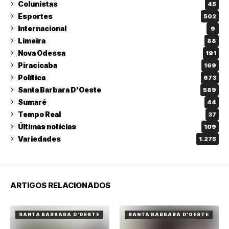
Colunistas
45
Esportes
502
Internacional
9
Limeira
88
Nova Odessa
191
Piracicaba
169
Política
673
Santa Barbara D'Oeste
589
Sumaré
44
Tempo Real
37
Últimas notícias
109
Variedades
1.275
ARTIGOS RELACIONADOS
SANTA BARBARA D'OESTE
SANTA BARBARA D'OESTE