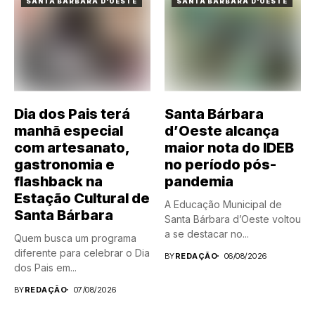
SANTA BARBARA D'OESTE
SANTA BARBARA D'OESTE
Dia dos Pais terá
Santa Bárbara
manhã especial
d’Oeste alcança
com artesanato,
maior nota do IDEB
gastronomia e
no período pós-
flashback na
pandemia
Estação Cultural de
A Educação Municipal de
Santa Bárbara
Santa Bárbara d’Oeste voltou
a se destacar no...
Quem busca um programa
diferente para celebrar o Dia
BY
REDAÇÃO
06/08/2026
dos Pais em...
BY
REDAÇÃO
07/08/2026