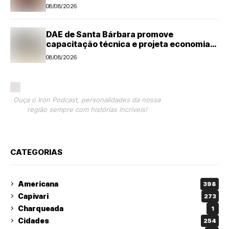
08/08/2026
DAE de Santa Bárbara promove
capacitação técnica e projeta economia
anual de mais de R$ 300 mil com eficiência
08/08/2026
energética
Ouça o Iron Podcast, personalidades da nossa
região sempre com histórias incríveis!
CATEGORIAS
Americana
398
Capivari
273
Charqueada
1
Cidades
254