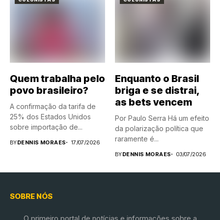
Quem trabalha pelo
Enquanto o Brasil
povo brasileiro?
briga e se distrai,
as bets vencem
A confirmação da tarifa de
25% dos Estados Unidos
Por Paulo Serra Há um efeito
sobre importação de...
da polarização política que
raramente é...
BY
DENNIS MORAES
17/07/2026
BY
DENNIS MORAES
03/07/2026
SOBRE NÓS
O primeiro portal de notícias e informações sobre a