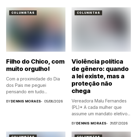
COLUNISTAS
COLUNISTAS
Filho do Chico, com
Violência política
muito orgulho!
de gênero: quando
a lei existe, mas a
Com a proximidade do Dia
proteção não
dos Pais me peguei
chega
pensando em tudo...
Vereadora Malu Fernandes
BY
DENNIS MORAES
05/08/2026
(PL)* A cada mulher que
assume um mandato eletivo...
BY
DENNIS MORAES
31/07/2026
COLUNISTAS
COLUNISTAS