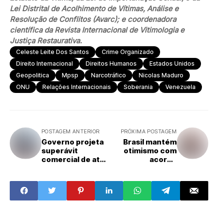
Lei Distrital de Acolhimento de Vítimas, Análise e
Resolução de Conflitos (Avarc); e coordenadora
científica da Revista Internacional de Vitimologia e
Justiça Restaurativa.
Celeste Leite Dos Santos
Crime Organizado
Direito Internacional
Direitos Humanos
Estados Unidos
Geopolitica
Mpsp
Narcotráfico
Nicolas Maduro
ONU
Relações Internacionais
Soberania
Venezuela
POSTAGEM ANTERIOR
PRÓXIMA POSTAGEM
Governo projeta
Brasil mantém
superávit
otimismo com
comercial de até
acordo
US$ 90 bilhões
Mercosul–UE, diz
em 2026
Alckmin