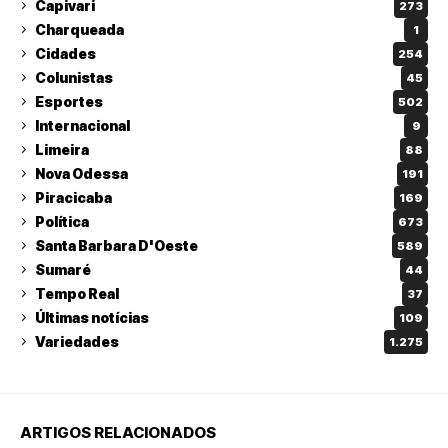
Capivari
273
Charqueada
1
Cidades
254
Colunistas
45
Esportes
502
Internacional
9
Limeira
88
Nova Odessa
191
Piracicaba
169
Política
673
Santa Barbara D'Oeste
589
Sumaré
44
Tempo Real
37
Últimas notícias
109
Variedades
1.275
ARTIGOS RELACIONADOS