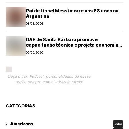
Pai de Lionel Messi morre aos 68 anos na
Argentina
08/08/2026
DAE de Santa Bárbara promove
capacitação técnica e projeta economia
anual de mais de R$ 300 mil com eficiência
08/08/2026
energética
Ouça o Iron Podcast, personalidades da nossa
região sempre com histórias incríveis!
CATEGORIAS
Americana
398