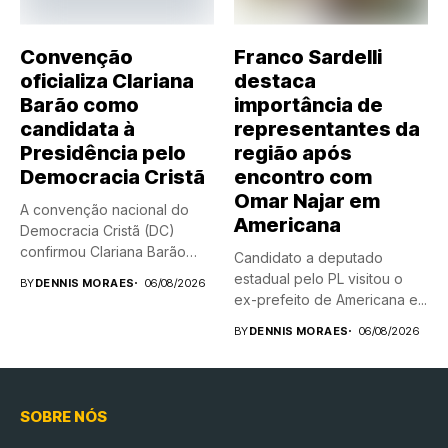
Convenção
Franco Sardelli
oficializa Clariana
destaca
Barão como
importância de
candidata à
representantes da
Presidência pelo
região após
Democracia Cristã
encontro com
Omar Najar em
A convenção nacional do
Americana
Democracia Cristã (DC)
confirmou Clariana Barão
Candidato a deputado
como candidata...
estadual pelo PL visitou o
BY
DENNIS MORAES
06/08/2026
ex-prefeito de Americana e...
BY
DENNIS MORAES
06/08/2026
SOBRE NÓS