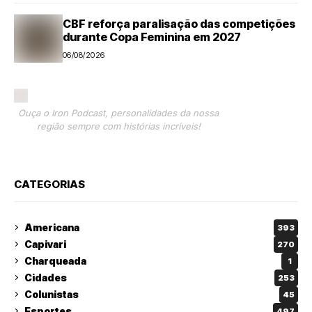
CBF reforça paralisação das competições
durante Copa Feminina em 2027
06/08/2026
Ouça o Iron Podcast, personalidades da nossa
região sempre com histórias incríveis!
CATEGORIAS
Americana
393
Capivari
270
Charqueada
1
Cidades
253
Colunistas
45
Esportes
497