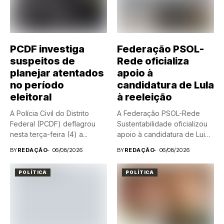
PCDF investiga
Federação PSOL-
suspeitos de
Rede oficializa
planejar atentados
apoio à
no período
candidatura de Lula
eleitoral
à reeleição
A Polícia Civil do Distrito
A Federação PSOL-Rede
Federal (PCDF) deflagrou
Sustentabilidade oficializou
nesta terça-feira (4) a...
apoio à candidatura de Luiz
Inácio Lula...
BY
REDAÇÃO
06/08/2026
BY
REDAÇÃO
06/08/2026
POLÍTICA
POLÍTICA