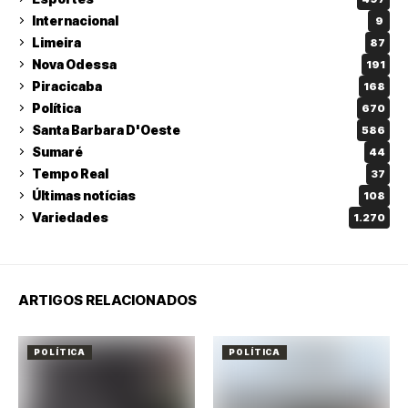
Internacional
9
Limeira
87
Nova Odessa
191
Piracicaba
168
Política
670
Santa Barbara D'Oeste
586
Sumaré
44
Tempo Real
37
Últimas notícias
108
Variedades
1.270
ARTIGOS RELACIONADOS
POLÍTICA
POLÍTICA