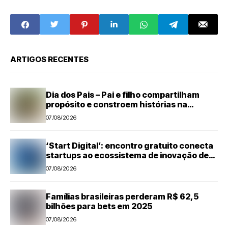
meses de
de São Pedro em
paralisação
vitrine da
gastronomia e
fortalece turismo
regional durante
um mês
ARTIGOS RECENTES
Dia dos Pais – Pai e filho compartilham
propósito e constroem histórias na
Suzano, em Limeira (SP)
07/08/2026
‘Start Digital’: encontro gratuito conecta
startups ao ecossistema de inovação de
Piracicaba
07/08/2026
Famílias brasileiras perderam R$ 62,5
bilhões para bets em 2025
07/08/2026