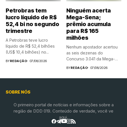
Petrobras tem
Ninguém acerta
lucro líquido de R$
Mega-Sena;
52,4 bi no segundo
prêmio acumula
trimestre
para R$ 165
milhões
A Petrobras teve lucro
líquido de R$ 52,4 bilhões
Nenhum apostador acertou
(US$ 10,4 bilhões) no...
as seis dezenas do
Concurso 3.041 da Mega-
BY
REDAÇÃO
07/08/2026
Sena, realizado nesta...
BY
REDAÇÃO
07/08/2026
SOBRE NÓS
O primeiro portal de notícias e informações sobre a
região de DDD 019. Conteúdo de verdade, você ve
aqui.