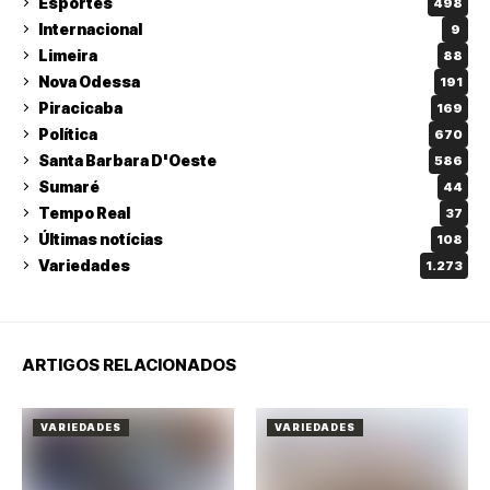
Esportes
498
Internacional
9
Limeira
88
Nova Odessa
191
Piracicaba
169
Política
670
Santa Barbara D'Oeste
586
Sumaré
44
Tempo Real
37
Últimas notícias
108
Variedades
1.273
ARTIGOS RELACIONADOS
VARIEDADES
VARIEDADES