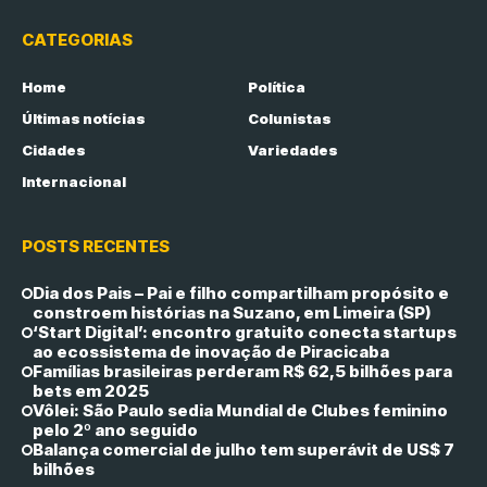
CATEGORIAS
Home
Política
Últimas notícias
Colunistas
Cidades
Variedades
Internacional
POSTS RECENTES
Dia dos Pais – Pai e filho compartilham propósito e
constroem histórias na Suzano, em Limeira (SP)
‘Start Digital’: encontro gratuito conecta startups
ao ecossistema de inovação de Piracicaba
Famílias brasileiras perderam R$ 62,5 bilhões para
bets em 2025
Vôlei: São Paulo sedia Mundial de Clubes feminino
pelo 2º ano seguido
Balança comercial de julho tem superávit de US$ 7
bilhões