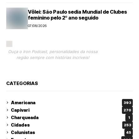
Vôlei: São Paulo sedia Mundial de Clubes
feminino pelo 2º ano seguido
07/08/2026
Ouça o Iron Podcast, personalidades da nossa
região sempre com histórias incríveis!
CATEGORIAS
Americana
393
Capivari
270
Charqueada
1
Cidades
253
Colunistas
45