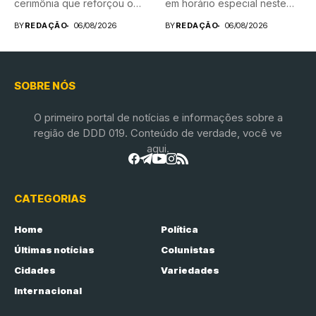
cerimônia que reforçou o
em horário especial neste
compromisso...
sábado...
BY
REDAÇÃO
06/08/2026
BY
REDAÇÃO
06/08/2026
SOBRE NÓS
O primeiro portal de notícias e informações sobre a
região de DDD 019. Conteúdo de verdade, você ve
aqui.
CATEGORIAS
Home
Política
Últimas notícias
Colunistas
Cidades
Variedades
Internacional