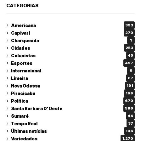
CATEGORIAS
Americana
393
Capivari
270
Charqueada
1
Cidades
253
Colunistas
45
Esportes
497
Internacional
9
Limeira
87
Nova Odessa
191
Piracicaba
168
Política
670
Santa Barbara D'Oeste
586
Sumaré
44
Tempo Real
37
Últimas notícias
108
Variedades
1.270