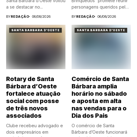
Santa Bárbara d’Oeste voltou
Brinquedos” promete reunir
a se destacar no...
personagens queridos pelas
crianças em...
BY
REDAÇÃO
06/08/2026
BY
REDAÇÃO
06/08/2026
SANTA BARBARA D'OESTE
SANTA BARBARA D'OESTE
Rotary de Santa
Comércio de Santa
Bárbara d’Oeste
Bárbara amplia
fortalece atuação
horário no sábado
social com posse
e aposta em alta
de três novos
nas vendas para o
associados
Dia dos Pais
Clube recebeu advogado e
O comércio de Santa
dois empresários em
Bárbara d’Oeste funcionará