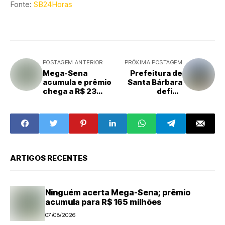
Fonte:
SB24Horas
POSTAGEM ANTERIOR
PRÓXIMA POSTAGEM
Mega-Sena
Prefeitura de
acumula e prêmio
Santa Bárbara
chega a R$ 23
define
milhões
expediente para
segunda-feira
durante jogo do
Brasil na Copa do
Mundo
ARTIGOS RECENTES
Ninguém acerta Mega-Sena; prêmio
acumula para R$ 165 milhões
07/08/2026