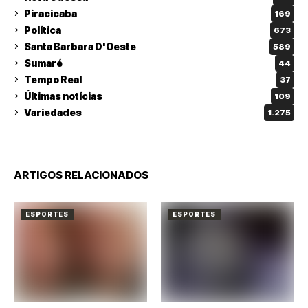
Piracicaba
169
Política
673
Santa Barbara D'Oeste
589
Sumaré
44
Tempo Real
37
Últimas notícias
109
Variedades
1.275
ARTIGOS RELACIONADOS
ESPORTES
ESPORTES