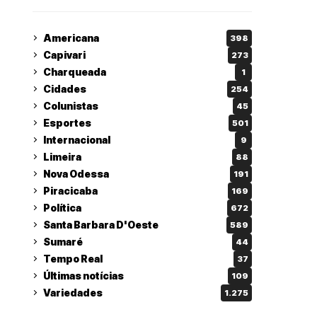
Americana
398
Capivari
273
Charqueada
1
Cidades
254
Colunistas
45
Esportes
501
Internacional
9
Limeira
88
Nova Odessa
191
Piracicaba
169
Política
672
Santa Barbara D'Oeste
589
Sumaré
44
Tempo Real
37
Últimas notícias
109
Variedades
1.275