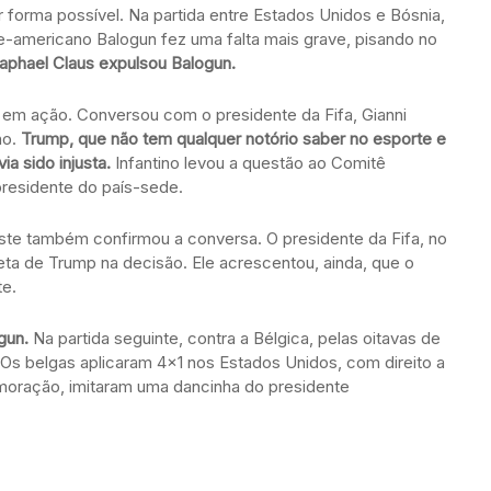
or forma possível. Na partida entre Estados Unidos e Bósnia,
rte-americano Balogun fez uma falta mais grave, pisando no
 Raphael Claus expulsou Balogun.
u em ação. Conversou com o presidente da Fifa, Gianni
ho.
Trump, que não tem qualquer notório saber no esporte e
a sido injusta.
Infantino levou a questão ao Comitê
 presidente do país-sede.
este também confirmou a conversa. O presidente da Fifa, no
reta de Trump na decisão. Ele acrescentou, ainda, que o
te.
gun.
Na partida seguinte, contra a Bélgica, pelas oitavas de
 Os belgas aplicaram 4×1 nos Estados Unidos, com direito a
moração, imitaram uma dancinha do presidente