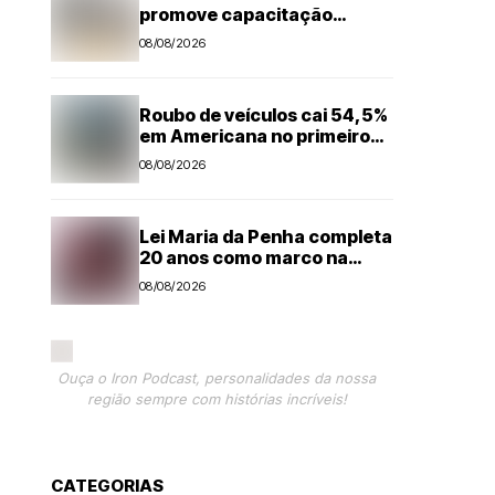
promove capacitação
técnica e projeta economia
08/08/2026
anual de mais de R$ 300 mil
com eficiência energética
Roubo de veículos cai 54,5%
em Americana no primeiro
semestre
08/08/2026
Lei Maria da Penha completa
20 anos como marco na
proteção às mulheres, mas
08/08/2026
violência ainda desafia o país
Ouça o Iron Podcast, personalidades da nossa
região sempre com histórias incríveis!
CATEGORIAS