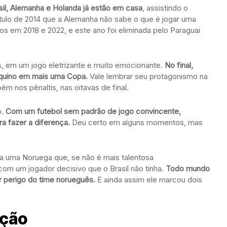
sil, Alemanha e Holanda já estão em casa
, assistindo o
título de 2014 que a Alemanha não sabe o que é jogar uma
pos em 2018 e 2022, e este ano foi eliminada pelo Paraguai
, em um jogo eletrizante e muito emocionante.
No final,
roquino em mais uma Copa.
Vale lembrar seu protagonismo na
 nos pênaltis, nas oitavas de final.
o.
Com um futebol sem padrão de jogo convincente,
ra fazer a diferença.
Deu certo em alguns momentos, mas
ara uma Noruega que, se não é mais talentosa
com um jogador decisivo que o Brasil não tinha.
Todo mundo
r perigo do time norueguês.
E ainda assim ele marcou dois
ação