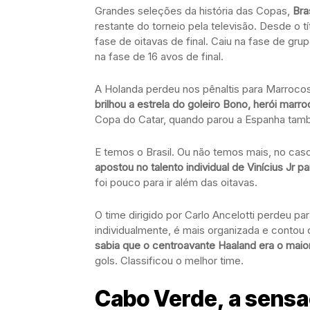
Grandes seleções da história das Copas,
Bra
restante do torneio pela televisão. Desde o 
fase de oitavas de final. Caiu na fase de gru
na fase de 16 avos de final.
A Holanda perdeu nos pênaltis para Marrocos
brilhou a estrela do goleiro Bono, herói mar
Copa do Catar, quando parou a Espanha também
E temos o Brasil. Ou não temos mais, no cas
apostou no talento individual de Vinícius Jr pa
foi pouco para ir além das oitavas.
O time dirigido por Carlo Ancelotti perdeu p
individualmente, é mais organizada e contou 
sabia que o centroavante Haaland era o maio
gols. Classificou o melhor time.
Cabo Verde, a sens