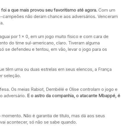
 foi a que mais provou seu favoritismo até agora.
Com um
vice-campeões não deram chance aos adversários. Venceram
a.
raguai por 1 x 0, em um jogo muito físico e com cara de
nto do time sul-americano, claro. Tiveram alguma
ó se defendeu e tentou, em vão, levar o jogo para os
que têm uma ou duas estrelas em seus elencos, a França
er seleção.
esa. Os meias Rabiot, Dembélé e Olise controlam o jogo e
do adversário.
E o astro da companhia, o atacante Mbappé, é
o momento. Não é garantia de título, mas dá aos seus
vai acontecer, só não se sabe quando.