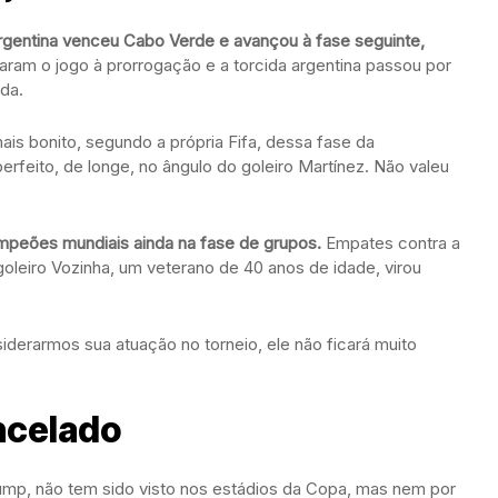
rgentina venceu Cabo Verde e avançou à fase seguinte,
ram o jogo à prorrogação e a torcida argentina passou por
ada.
is bonito, segundo a própria Fifa, dessa fase da
rfeito, de longe, no ângulo do goleiro Martínez. Não valeu
mpeões mundiais ainda na fase de grupos.
Empates contra a
leiro Vozinha, um veterano de 40 anos de idade, virou
derarmos sua atuação no torneio, ele não ficará muito
ncelado
ump, não tem sido visto nos estádios da Copa, mas nem por