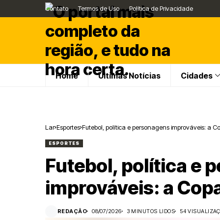
Contato
Termos de Uso
Política de Privacidade
Home
Últimas Notícias
Cidades
Lar
Esportes
Futebol, política e personagens improváveis: a
ESPORTES
Futebol, política e
improváveis: a Cop
REDAÇÃO
08/07/2026
3 MINUTOS LIDOS
54 VISUALIZA