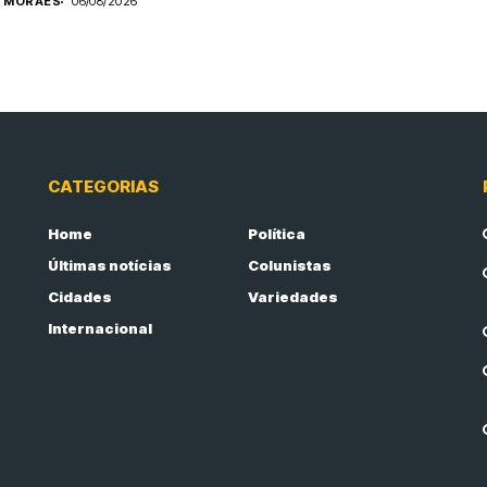
S MORAES
06/08/2026
CATEGORIAS
Home
Política
Últimas notícias
Colunistas
Cidades
Variedades
Internacional