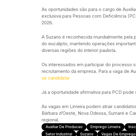
As oportunidades são para o cargo de Auxil
exclusiva para Pessoas com Deficiência (PCD
2026.
A Suzano é reconhecida mundialmente pela p
do eucalipto, mantendo operações importan
diversas regiões do interior paulista.
Os interessados em participar do processo se
recrutamento da empresa. Para a vaga de Aux
se candidatar
Já a oportunidade afirmativa para PCD pode
As vagas em Limeira podem atrair candidato
Bárbara d’Oeste, Nova Odessa, Sumaré e Camp
regional.
Auxiliar De Producao
Emprego Limeira
Insc
Setor Industrial
Suzano
Vagas De Emprego