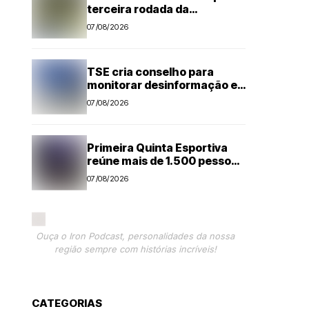
terceira rodada da
Segundona do Campeonato
07/08/2026
Amador de Futebol
TSE cria conselho para
monitorar desinformação e
IA nas eleições
07/08/2026
Primeira Quinta Esportiva
reúne mais de 1.500 pessoas
em noite histórica para
07/08/2026
Capivari
Ouça o Iron Podcast, personalidades da nossa
região sempre com histórias incríveis!
CATEGORIAS