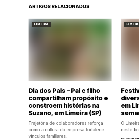
ARTIGOS RELACIONADOS
LIMEIRA
LIMEIR
Dia dos Pais – Pai e filho
Festi
compartilham propósito e
diver
constroem histórias na
em Li
Suzano, em Limeira (SP)
sema
Trajetória de colaboradores reforça
O Limeir
como a cultura da empresa fortalece
neste fin
vínculos familiares...