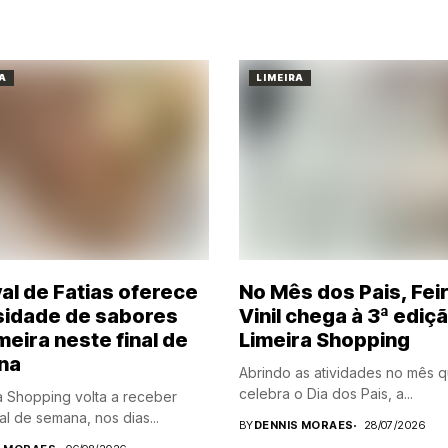
A
LIMEIRA
val de Fatias oferece
No Mês dos Pais, Fei
sidade de sabores
Vinil chega à 3ª ediç
meira neste final de
Limeira Shopping
na
Abrindo as atividades no mês 
celebra o Dia dos Pais, a...
a Shopping volta a receber
al de semana, nos dias...
BY
DENNIS MORAES
28/07/2026