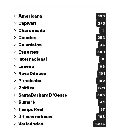
Americana
396
Capivari
273
Charqueada
1
Cidades
254
Colunistas
45
Esportes
500
Internacional
9
Limeira
88
Nova Odessa
191
Piracicaba
169
Política
671
Santa Barbara D'Oeste
588
Sumaré
44
Tempo Real
37
Últimas notícias
108
Variedades
1.275