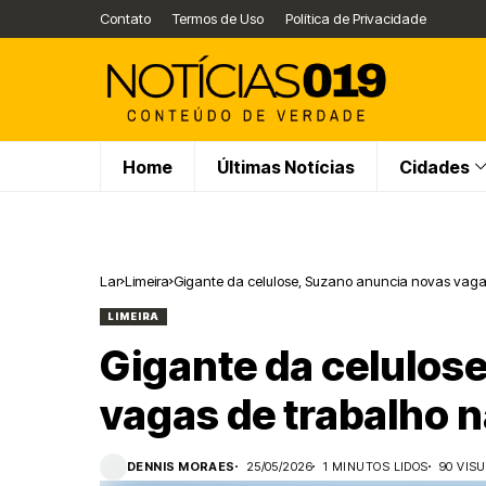
Contato
Termos de Uso
Política de Privacidade
Home
Últimas Notícias
Cidades
Lar
Limeira
Gigante da celulose, Suzano anuncia novas vagas
LIMEIRA
Gigante da celulos
vagas de trabalho n
DENNIS MORAES
25/05/2026
1 MINUTOS LIDOS
90 VIS