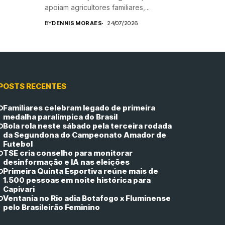
apoiam agricultores familiares,...
BY
DENNIS MORAES
24/07/2026
POSTS RECENTES
Familiares celebram legado de primeira
medalha paralímpica do Brasil
Bola rola neste sábado pela terceira rodada
da Segundona do Campeonato Amador de
Futebol
TSE cria conselho para monitorar
desinformação e IA nas eleições
Primeira Quinta Esportiva reúne mais de
1.500 pessoas em noite histórica para
Capivari
Ventania no Rio adia Botafogo x Fluminense
pelo Brasileirão Feminino