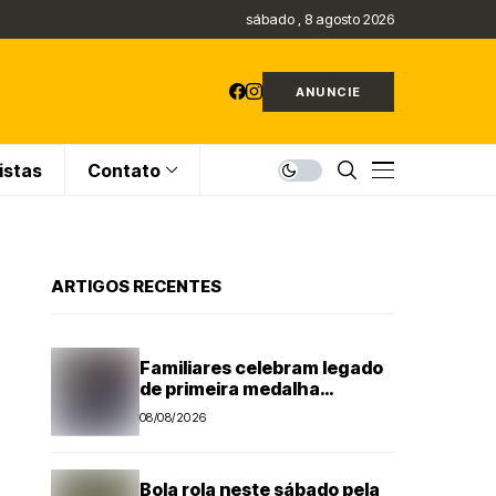
sábado , 8 agosto 2026
ANUNCIE
istas
Contato
ARTIGOS RECENTES
Familiares celebram legado
de primeira medalha
paralímpica do Brasil
08/08/2026
Bola rola neste sábado pela