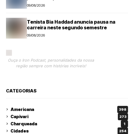
09/08/2026
Tenista Bia Haddad anuncia pausa na
carreira neste segundo semestre
09/08/2026
Ouça o Iron Podcast, personalidades da nossa
região sempre com histórias incríveis!
CATEGORIAS
Americana
398
Capivari
273
Charqueada
1
Cidades
254