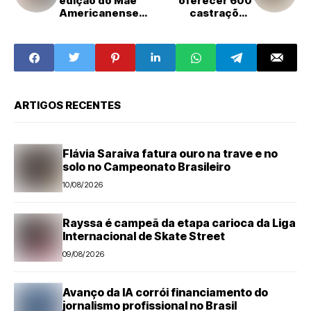
edição do Mãe
oferecer 600
Americanense
castrações
participam de
gratuitas em
ensaio
julho na Cidade
fotográfico
Jardim
ARTIGOS RECENTES
Flávia Saraiva fatura ouro na trave e no
solo no Campeonato Brasileiro
10/08/2026
Rayssa é campeã da etapa carioca da Liga
Internacional de Skate Street
09/08/2026
Avanço da IA corrói financiamento do
jornalismo profissional no Brasil