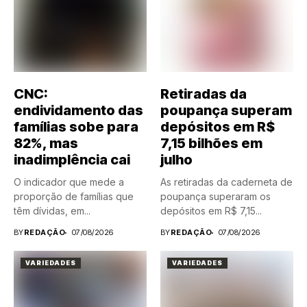
CNC:
Retiradas da
endividamento das
poupança superam
famílias sobe para
depósitos em R$
82%, mas
7,15 bilhões em
inadimplência cai
julho
O indicador que mede a
As retiradas da caderneta de
proporção de famílias que
poupança superaram os
têm dívidas, em...
depósitos em R$ 7,15...
BY
REDAÇÃO
07/08/2026
BY
REDAÇÃO
07/08/2026
VARIEDADES
VARIEDADES