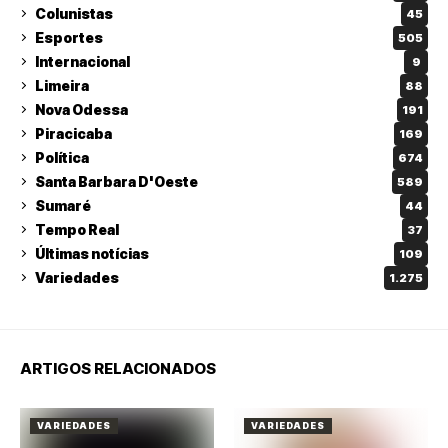
Colunistas
45
Esportes
505
Internacional
9
Limeira
88
Nova Odessa
191
Piracicaba
169
Política
674
Santa Barbara D'Oeste
589
Sumaré
44
Tempo Real
37
Últimas notícias
109
Variedades
1.275
ARTIGOS RELACIONADOS
VARIEDADES
VARIEDADES