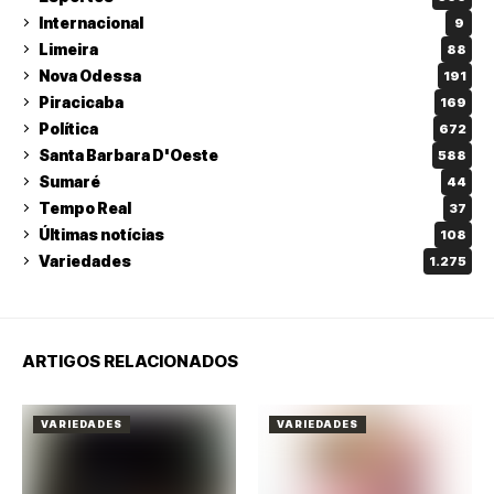
Internacional
9
Limeira
88
Nova Odessa
191
Piracicaba
169
Política
672
Santa Barbara D'Oeste
588
Sumaré
44
Tempo Real
37
Últimas notícias
108
Variedades
1.275
ARTIGOS RELACIONADOS
VARIEDADES
VARIEDADES