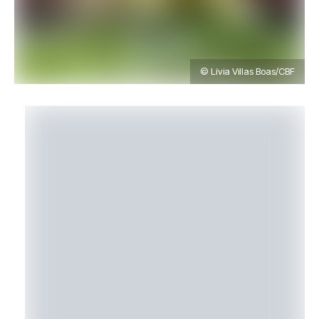
© Lívia Villas Boas/CBF