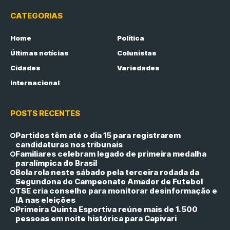
CATEGORIAS
Home
Política
Últimas notícias
Colunistas
Cidades
Variedades
Internacional
POSTS RECENTES
Partidos têm até o dia 15 para registrarem
candidaturas nos tribunais
Familiares celebram legado de primeira medalha
paralímpica do Brasil
Bola rola neste sábado pela terceira rodada da
Segundona do Campeonato Amador de Futebol
TSE cria conselho para monitorar desinformação e
IA nas eleições
Primeira Quinta Esportiva reúne mais de 1.500
pessoas em noite histórica para Capivari