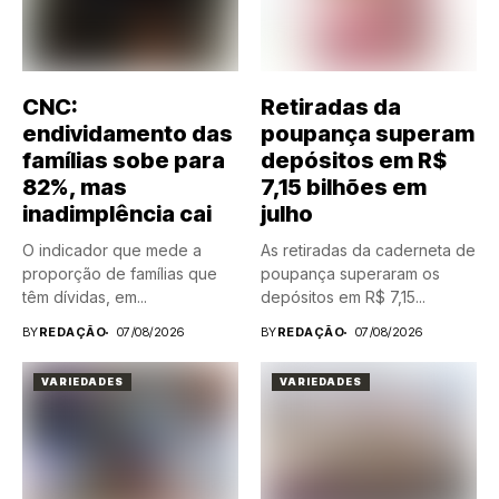
CNC:
Retiradas da
endividamento das
poupança superam
famílias sobe para
depósitos em R$
82%, mas
7,15 bilhões em
inadimplência cai
julho
O indicador que mede a
As retiradas da caderneta de
proporção de famílias que
poupança superaram os
têm dívidas, em...
depósitos em R$ 7,15...
BY
REDAÇÃO
07/08/2026
BY
REDAÇÃO
07/08/2026
VARIEDADES
VARIEDADES