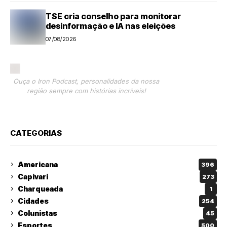
TSE cria conselho para monitorar
desinformação e IA nas eleições
07/08/2026
Ouça o Iron Podcast, personalidades da nossa
região sempre com histórias incríveis!
CATEGORIAS
Americana
396
Capivari
273
Charqueada
1
Cidades
254
Colunistas
45
Esportes
500