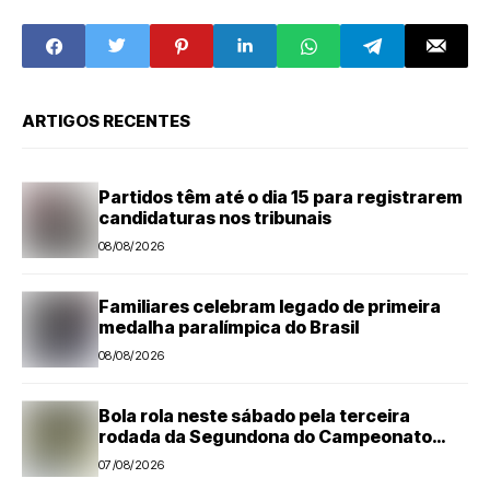
Japão
política regional
rumo às eleições
de 2026
ARTIGOS RECENTES
Partidos têm até o dia 15 para registrarem
candidaturas nos tribunais
08/08/2026
Familiares celebram legado de primeira
medalha paralímpica do Brasil
08/08/2026
Bola rola neste sábado pela terceira
rodada da Segundona do Campeonato
Amador de Futebol
07/08/2026