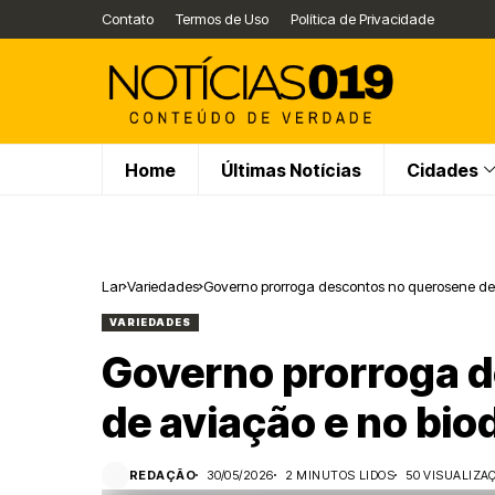
Contato
Termos de Uso
Política de Privacidade
Home
Últimas Notícias
Cidades
Lar
Variedades
Governo prorroga descontos no querosene de 
VARIEDADES
Governo prorroga 
de aviação e no bio
REDAÇÃO
30/05/2026
2 MINUTOS LIDOS
50 VISUALIZA