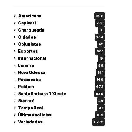
Americana
398
Capivari
273
Charqueada
1
Cidades
254
Colunistas
45
Esportes
501
Internacional
9
Limeira
88
Nova Odessa
191
Piracicaba
169
Política
673
Santa Barbara D'Oeste
589
Sumaré
44
Tempo Real
37
Últimas notícias
109
Variedades
1.275