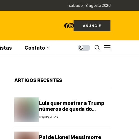
sábado , 8 agosto 2026
ANUNCIE
istas
Contato
ARTIGOS RECENTES
Lula quer mostrar a Trump
números de queda do
desmatamento na Amazônia
08/08/2026
Pai de Lionel Messi morre