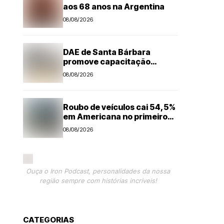
aos 68 anos na Argentina
08/08/2026
DAE de Santa Bárbara
promove capacitação
técnica e projeta economia
08/08/2026
anual de mais de R$ 300 mil
com eficiência energética
Roubo de veículos cai 54,5%
em Americana no primeiro
semestre
08/08/2026
Ouça o Iron Podcast, personalidades da nossa
região sempre com histórias incríveis!
CATEGORIAS