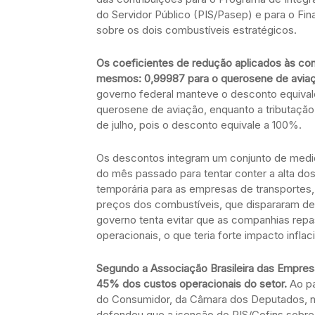
do Servidor Público (PIS/Pasep) e para o Fi
sobre os dois combustíveis estratégicos.
Os coeficientes de redução aplicados às co
mesmos: 0,99987 para o querosene de aviação
governo federal manteve o desconto equival
querosene de aviação, enquanto a tributaçã
de julho, pois o desconto equivale a 100%.
Os descontos integram um conjunto de medid
do mês passado para tentar conter a alta do
temporária para as empresas de transportes, 
preços dos combustíveis, que dispararam dev
governo tenta evitar que as companhias re
operacionais, o que teria forte impacto inflaci
Segundo a Associação Brasileira das Empres
45% dos custos operacionais do setor.
Ao pa
do Consumidor, da Câmara dos Deputados, no 
defendeu que a isenção do PIS/Cofins sobre 