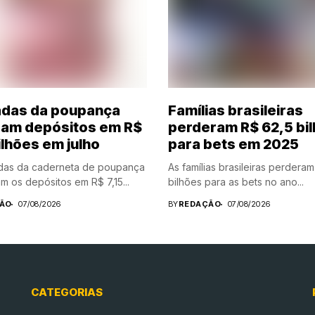
adas da poupança
Famílias brasileiras
am depósitos em R$
perderam R$ 62,5 bi
ilhões em julho
para bets em 2025
adas da caderneta de poupança
As famílias brasileiras perdera
m os depósitos em R$ 7,15...
bilhões para as bets no ano...
ÃO
07/08/2026
BY
REDAÇÃO
07/08/2026
CATEGORIAS