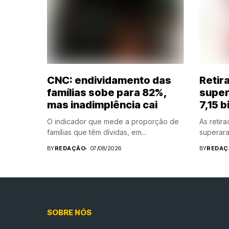
CNC: endividamento das
Retir
famílias sobe para 82%,
super
mas inadimplência cai
7,15 b
O indicador que mede a proporção de
As retir
famílias que têm dívidas, em...
superara
BY
REDAÇÃO
07/08/2026
BY
REDAÇ
SOBRE NÓS