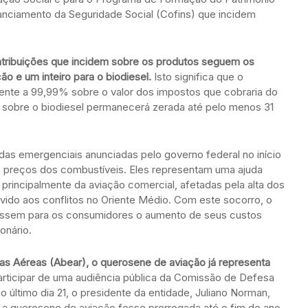
nanciamento da Seguridade Social (Cofins) que incidem
ntribuições que incidem sobre os produtos seguem os
 e um inteiro para o biodiesel.
Isto significa que o
ente a 99,99% sobre o valor dos impostos que cobraria do
o sobre o biodiesel permanecerá zerada até pelo menos 31
as emergenciais anunciadas pelo governo federal no início
s preços dos combustíveis. Eles representam uma ajuda
principalmente da aviação comercial, afetadas pela alta dos
ido aos conflitos no Oriente Médio. Com este socorro, o
passem para os consumidores o aumento de seus custos
onário.
as Aéreas (Abear), o querosene de aviação já representa
rticipar de uma audiência pública da Comissão de Defesa
último dia 21, o presidente da entidade, Juliano Norman,
a querosene de aviação fosse prorrogada até o fim do ano.