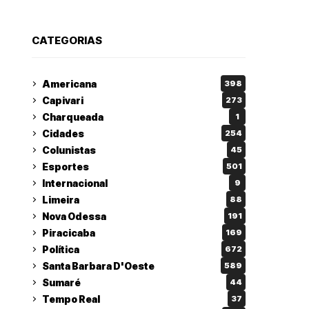
CATEGORIAS
Americana
398
Capivari
273
Charqueada
1
Cidades
254
Colunistas
45
Esportes
501
Internacional
9
Limeira
88
Nova Odessa
191
Piracicaba
169
Política
672
Santa Barbara D'Oeste
589
Sumaré
44
Tempo Real
37