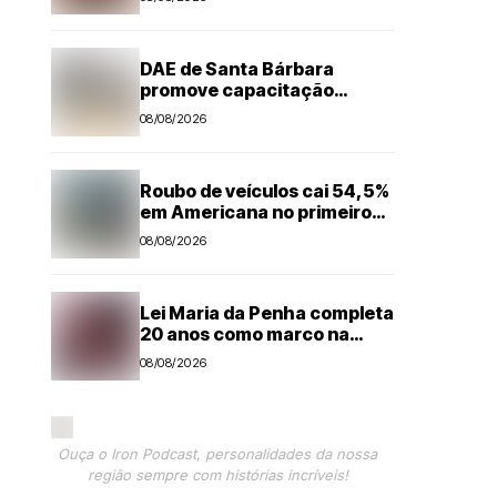
DAE de Santa Bárbara
promove capacitação
técnica e projeta economia
08/08/2026
anual de mais de R$ 300 mil
com eficiência energética
Roubo de veículos cai 54,5%
em Americana no primeiro
semestre
08/08/2026
Lei Maria da Penha completa
20 anos como marco na
proteção às mulheres, mas
08/08/2026
violência ainda desafia o país
Ouça o Iron Podcast, personalidades da nossa
região sempre com histórias incríveis!