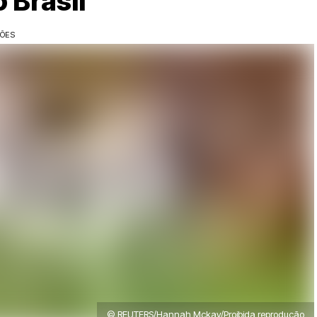
 Brasil
ÇÕES
© REUTERS/Hannah Mckay/Proibida reprodução