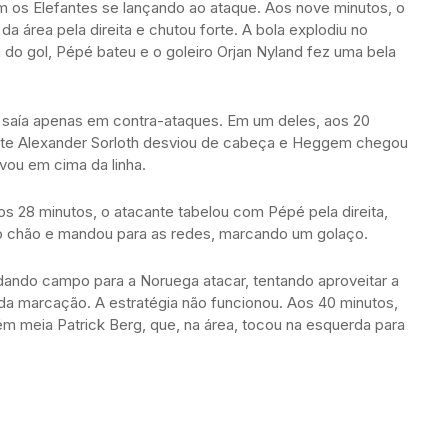
om os Elefantes se lançando ao ataque. Aos nove minutos, o
da área pela direita e chutou forte. A bola explodiu no
 do gol, Pépé bateu e o goleiro Orjan Nyland fez uma bela
, saía apenas em contra-ataques. Em um deles, aos 20
ante Alexander Sorloth desviou de cabeça e Heggem chegou
lvou em cima da linha.
Aos 28 minutos, o atacante tabelou com Pépé pela direita,
no chão e mandou para as redes, marcando um golaço.
dando campo para a Noruega atacar, tentando aproveitar a
da marcação. A estratégia não funcionou. Aos 40 minutos,
 meia Patrick Berg, que, na área, tocou na esquerda para