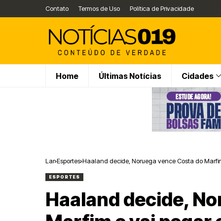
Contato
Termos de Uso
Política de Privacidade
Home
Últimas Notícias
Cidades
Lar
Esportes
Haaland decide, Noruega vence Costa do Marfim 
ESPORTES
Haaland decide, No