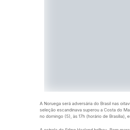
A Noruega será adversária do Brasil nas oita
seleção escandinava superou a Costa do Marfim
no domingo (5), às 17h (horário de Brasília
A estrela de Erling Haaland brilhou. Bem mar