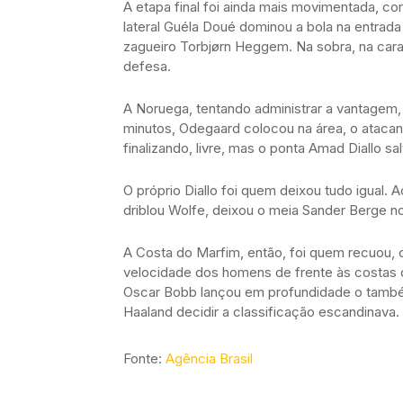
A etapa final foi ainda mais movimentada, c
lateral Guéla Doué dominou a bola na entrada 
zagueiro Torbjørn Heggem. Na sobra, na cara
defesa.
A Noruega, tentando administrar a vantagem
minutos, Odegaard colocou na área, o atac
finalizando, livre, mas o ponta Amad Diallo sa
O próprio Diallo foi quem deixou tudo igual. 
driblou Wolfe, deixou o meia Sander Berge 
A Costa do Marfim, então, foi quem recuou, 
velocidade dos homens de frente às costas 
Oscar Bobb lançou em profundidade o também
Haaland decidir a classificação escandinava.
Fonte:
Agência Brasil