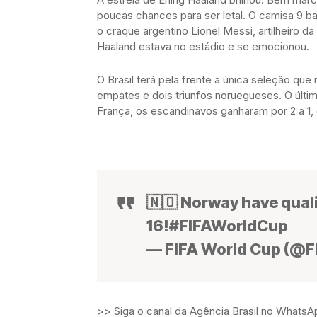
poucas chances para ser letal. O camisa 9 ba
o craque argentino Lionel Messi, artilheiro d
Haaland estava no estádio e se emocionou.
O Brasil terá pela frente a única seleção que
empates e dois triunfos noruegueses. O últ
França, os escandinavos ganharam por 2 a 1, 
🇳🇴 Norway have quali
16!#FIFAWorldCup
— FIFA World Cup (@F
>> Siga o canal da Agência Brasil no WhatsA