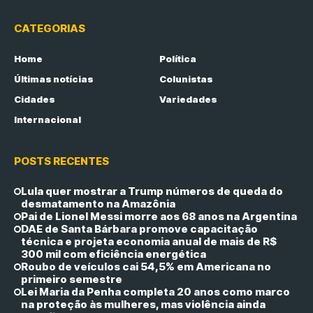
CATEGORIAS
Home
Política
Últimas notícias
Colunistas
Cidades
Variedades
Internacional
POSTS RECENTES
Lula quer mostrar a Trump números de queda do
desmatamento na Amazônia
Pai de Lionel Messi morre aos 68 anos na Argentina
DAE de Santa Bárbara promove capacitação
técnica e projeta economia anual de mais de R$
300 mil com eficiência energética
Roubo de veículos cai 54,5% em Americana no
primeiro semestre
Lei Maria da Penha completa 20 anos como marco
na proteção às mulheres, mas violência ainda