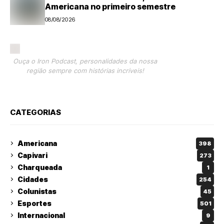
Americana no primeiro semestre
08/08/2026
Ouça o Iron Podcast, personalidades da nossa
região sempre com histórias incríveis!
CATEGORIAS
Americana
398
Capivari
273
Charqueada
1
Cidades
254
Colunistas
45
Esportes
501
Internacional
9