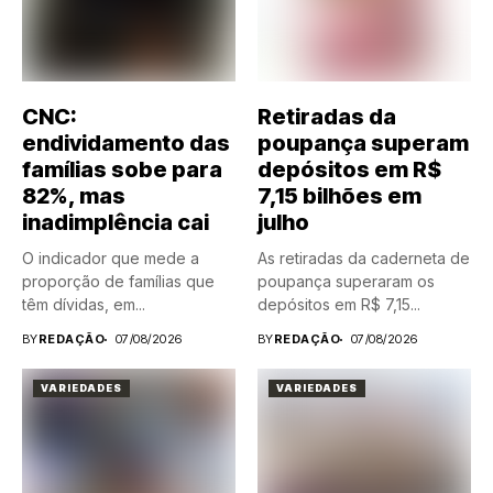
CNC:
Retiradas da
endividamento das
poupança superam
famílias sobe para
depósitos em R$
82%, mas
7,15 bilhões em
inadimplência cai
julho
O indicador que mede a
As retiradas da caderneta de
proporção de famílias que
poupança superaram os
têm dívidas, em...
depósitos em R$ 7,15...
BY
REDAÇÃO
07/08/2026
BY
REDAÇÃO
07/08/2026
VARIEDADES
VARIEDADES