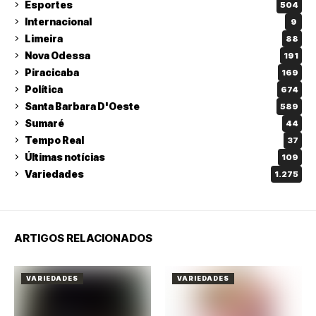
Esportes
504
Internacional
9
Limeira
88
Nova Odessa
191
Piracicaba
169
Política
674
Santa Barbara D'Oeste
589
Sumaré
44
Tempo Real
37
Últimas notícias
109
Variedades
1.275
ARTIGOS RELACIONADOS
VARIEDADES
VARIEDADES