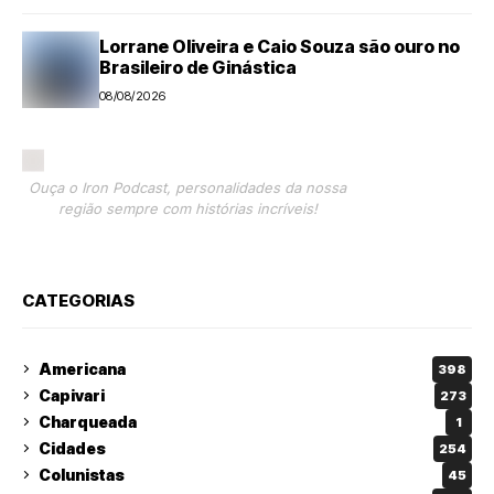
Lorrane Oliveira e Caio Souza são ouro no
Brasileiro de Ginástica
08/08/2026
Ouça o Iron Podcast, personalidades da nossa
região sempre com histórias incríveis!
CATEGORIAS
Americana
398
Capivari
273
Charqueada
1
Cidades
254
Colunistas
45