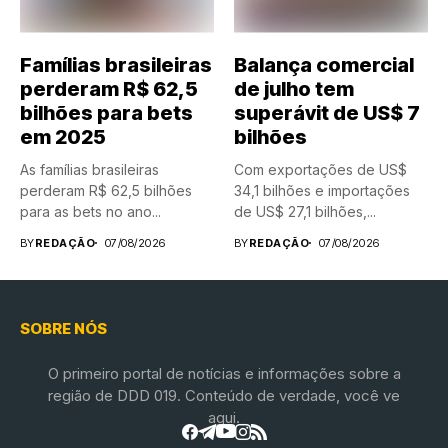
Famílias brasileiras
Balança comercial
perderam R$ 62,5
de julho tem
bilhões para bets
superávit de US$ 7
em 2025
bilhões
As famílias brasileiras
Com exportações de US$
perderam R$ 62,5 bilhões
34,1 bilhões e importações
para as bets no ano...
de US$ 27,1 bilhões,...
BY
REDAÇÃO
07/08/2026
BY
REDAÇÃO
07/08/2026
SOBRE NÓS
O primeiro portal de notícias e informações sobre a
região de DDD 019. Conteúdo de verdade, você ve
aqui.