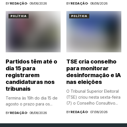
BY
REDAÇÃO
09/08/2026
BY
REDAÇÃO
08/08/2026
POLÍTICA
POLÍTICA
Partidos têm até o
TSE cria conselho
dia 15 para
para monitorar
registrarem
desinformação e IA
candidaturas nos
nas eleições
tribunais
O Tribunal Superior Eleitoral
(TSE) criou nesta sexta-feira
Termina às 19h do dia 15 de
(7) o Conselho Consultivo...
agosto o prazo para os...
BY
REDAÇÃO
07/08/2026
BY
REDAÇÃO
08/08/2026