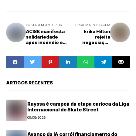
POSTAGEM ANTERIOR
PRÓXIMA POSTAGEM
ACISB manifesta
Erika Hilton
solidariedade
rejeita
após incêndio em
negociação
loja das Casas
sobre
Bahia no Centro
compensações
de Santa Bárbara
na PEC da 6x1
d’Oeste
ARTIGOS RECENTES
Rayssa é campeã da etapa carioca da Liga
Internacional de Skate Street
09/08/2026
Avanço da IA corrói financiamento do