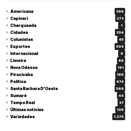
Americana
398
Capivari
273
Charqueada
1
Cidades
254
Colunistas
45
Esportes
504
Internacional
9
Limeira
88
Nova Odessa
191
Piracicaba
169
Política
674
Santa Barbara D'Oeste
589
Sumaré
44
Tempo Real
37
Últimas notícias
109
Variedades
1.275