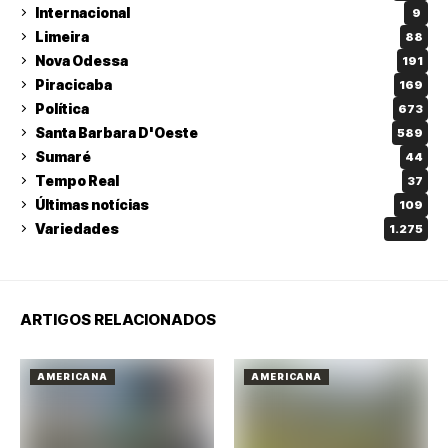
Internacional
9
Limeira
88
Nova Odessa
191
Piracicaba
169
Política
673
Santa Barbara D'Oeste
589
Sumaré
44
Tempo Real
37
Últimas notícias
109
Variedades
1.275
ARTIGOS RELACIONADOS
AMERICANA
AMERICANA