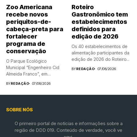
Zoo Americana
Roteiro
recebe novos
Gastronômico tem
periquitos-de-
estabelecimentos
cabeça-preta para
definidos para
fortalecer
edição de 2026
programa de
Os 40 estabelecimentos de
conservação
alimentação participantes da
edição de 2026 do Roteiro...
O Parque Ecológico
Municipal “Engenheiro Cid
BY
REDAÇÃO
07/08/2026
Almeida Franco”, em
Americana, ganhou dois...
BY
REDAÇÃO
07/08/2026
SOBRE NÓS
O primeiro portal de notícias e informações sobre a
região de DDD 019. Conteúdo de verdade, você ve
aqui.