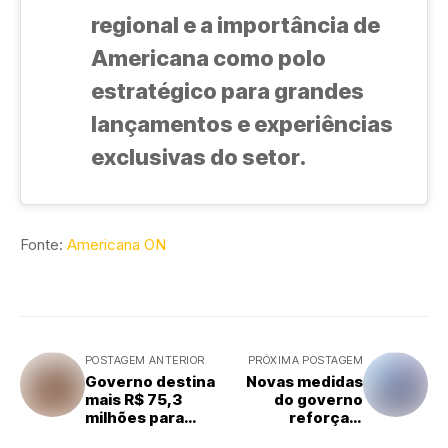
regional e a importância de
Americana como polo
estratégico para grandes
lançamentos e experiências
exclusivas do setor.
Fonte:
Americana ON
POSTAGEM ANTERIOR
PRÓXIMA POSTAGEM
Governo destina
Novas medidas
mais R$ 75,3
do governo
milhões para
reforçam
atingidos por
proteção das