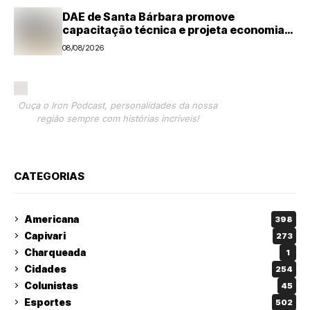
DAE de Santa Bárbara promove
capacitação técnica e projeta economia
anual de mais de R$ 300 mil com eficiência
08/08/2026
energética
Ouça o Iron Podcast, personalidades da nossa
região sempre com histórias incríveis!
CATEGORIAS
Americana
398
Capivari
273
Charqueada
1
Cidades
254
Colunistas
45
Esportes
502