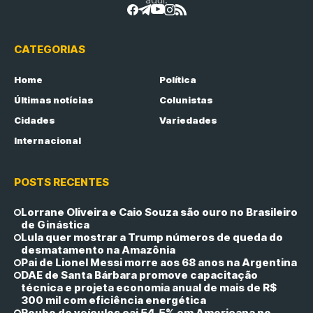
CATEGORIAS
Home
Política
Últimas notícias
Colunistas
Cidades
Variedades
Internacional
POSTS RECENTES
Lorrane Oliveira e Caio Souza são ouro no Brasileiro
de Ginástica
Lula quer mostrar a Trump números de queda do
desmatamento na Amazônia
Pai de Lionel Messi morre aos 68 anos na Argentina
DAE de Santa Bárbara promove capacitação
técnica e projeta economia anual de mais de R$
300 mil com eficiência energética
Roubo de veículos cai 54,5% em Americana no