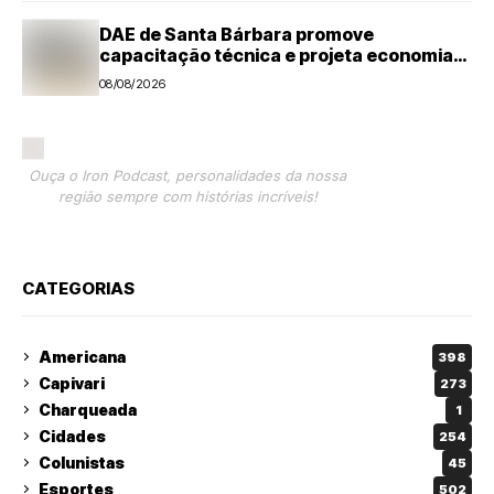
DAE de Santa Bárbara promove
capacitação técnica e projeta economia
anual de mais de R$ 300 mil com eficiência
08/08/2026
energética
Ouça o Iron Podcast, personalidades da nossa
região sempre com histórias incríveis!
CATEGORIAS
Americana
398
Capivari
273
Charqueada
1
Cidades
254
Colunistas
45
Esportes
502