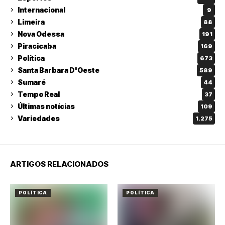
Internacional
9
Limeira
88
Nova Odessa
191
Piracicaba
169
Política
673
Santa Barbara D'Oeste
589
Sumaré
44
Tempo Real
37
Últimas notícias
109
Variedades
1.275
ARTIGOS RELACIONADOS
POLÍTICA
POLÍTICA