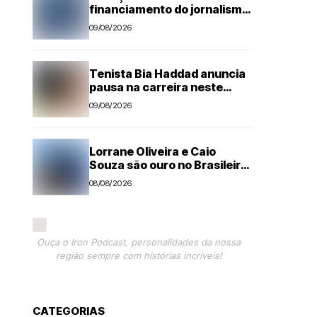
financiamento do jornalismo
profissional no Brasil
09/08/2026
Tenista Bia Haddad anuncia
pausa na carreira neste
segundo semestre
09/08/2026
Lorrane Oliveira e Caio
Souza são ouro no Brasileiro
de Ginástica
08/08/2026
Ouça o Iron Podcast, personalidades da nossa
região sempre com histórias incríveis!
CATEGORIAS