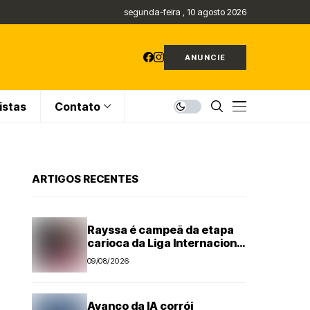
segunda-feira , 10 agosto 2026
ANUNCIE
istas
Contato
ARTIGOS RECENTES
Rayssa é campeã da etapa
carioca da Liga Internacional
de Skate Street
09/08/2026
Avanço da IA corrói