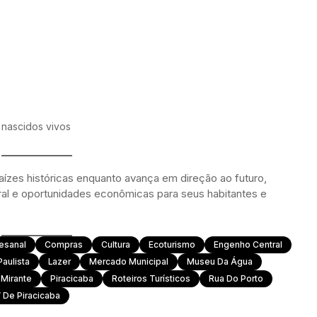
l nascidos vivos
aízes históricas enquanto avança em direção ao futuro,
ural e oportunidades econômicas para seus habitantes e
esanal
Compras
Cultura
Ecoturismo
Engenho Central
Paulista
Lazer
Mercado Municipal
Museu Da Água
 Mirante
Piracicaba
Roteiros Turísticos
Rua Do Porto
 De Piracicaba