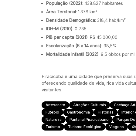
População (2022)
: 438.827 habitantes
Área Territorial
: 1.378 km²
Densidade Demográfica
: 318,4 hab/km²
IDH-M (2010)
: 0,785
PIB per capita (2021)
: R$ 45.000,00
Escolarização (6 a 14 anos)
: 98,5%
Mortalidade Infantil (2022)
: 9,5 óbitos por mi
Piracicaba é uma cidade que preserva suas r
oferecendo qualidade de vida, rica vida cult
visitantes.
Artesanato
Atrações Culturais
Cachaça Art
Futebol
Gastronomia
Historias
Interior 
Natureza
Pantanal Piracicabano
Parque Do
Turismo
Turismo Ecológico
Viagens
XV