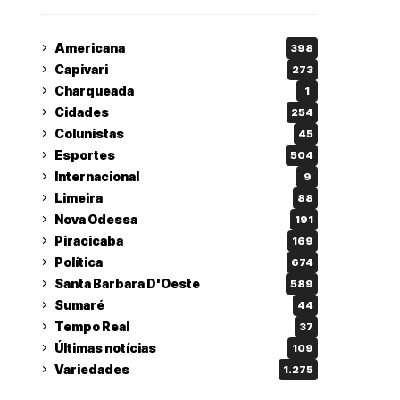
Americana
398
Capivari
273
Charqueada
1
Cidades
254
Colunistas
45
Esportes
504
Internacional
9
Limeira
88
Nova Odessa
191
Piracicaba
169
Política
674
Santa Barbara D'Oeste
589
Sumaré
44
Tempo Real
37
Últimas notícias
109
Variedades
1.275