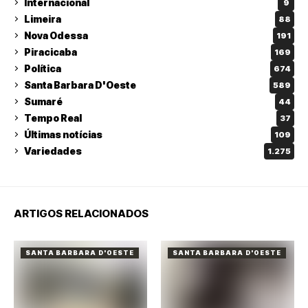
Internacional
9
Limeira
88
Nova Odessa
191
Piracicaba
169
Política
674
Santa Barbara D'Oeste
589
Sumaré
44
Tempo Real
37
Últimas notícias
109
Variedades
1.275
ARTIGOS RELACIONADOS
SANTA BARBARA D'OESTE
SANTA BARBARA D'OESTE