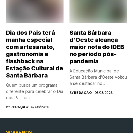
Dia dos Pais terá
Santa Bárbara
manhã especial
d’Oeste alcança
com artesanato,
maior nota do IDEB
gastronomia e
no período pós-
flashback na
pandemia
Estação Cultural de
A Educação Municipal de
Santa Bárbara
Santa Bárbara d’Oeste voltou
a se destacar no...
Quem busca um programa
diferente para celebrar o Dia
BY
REDAÇÃO
06/08/2026
dos Pais em...
BY
REDAÇÃO
07/08/2026
SOBRE NÓS