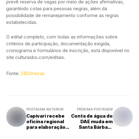
prevê reserva de vagas por meio de ações afirmativas,
garantindo cotas para pessoas negras, além da
possibilidade de remanejamento conforme as regras
estabelecidas.
O edital completo, com todas as informações sobre
critérios de participação, documentação exigida,
cronograma e formulários de inscrição, está disponível no
site culturasbo.com/editais.
Fonte:
SB24Horas
POSTAGEM ANTERIOR
PRÓXIMA POSTAGEM
Capivari recebe
Conta de água do
oficina regional
DAE muda em
para elaboração
Santa Bárbara
dos Planos
d'Oeste; entenda
Municipais de
o que mudou e o