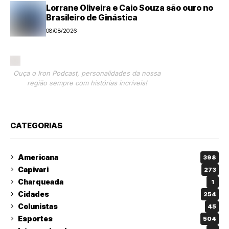
Lorrane Oliveira e Caio Souza são ouro no
Brasileiro de Ginástica
08/08/2026
Ouça o Iron Podcast, personalidades da nossa
região sempre com histórias incríveis!
CATEGORIAS
Americana
398
Capivari
273
Charqueada
1
Cidades
254
Colunistas
45
Esportes
504