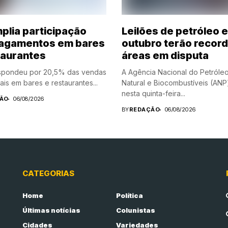
mplia participação
Leilões de petróleo 
agamentos em bares
outubro terão recor
taurantes
áreas em disputa
espondeu por 20,5% das vendas
A Agência Nacional do Petróle
ais em bares e restaurantes...
Natural e Biocombustíveis (ANP
nesta quinta-feira...
ÃO
06/08/2026
BY
REDAÇÃO
06/08/2026
CATEGORIAS
Home
Política
Últimas notícias
Colunistas
Cidades
Variedades