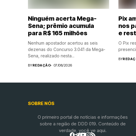
Ninguém acerta Mega-
Pix a
Sena; prêmio acumula
nos p
para R$ 165 milhões
e res
Nenhum apostador acertou as seis
O Pix r
dezenas do Concurso 3.041 da Mega-
presenci
Sena, realizado nesta...
BY
REDAÇ
BY
REDAÇÃO
07/08/2026
SOBRE NÓS
O primeiro portal de notícias e informações
sobre a região de DDD 019. Conteúdo de
verdade, você ve aqui.