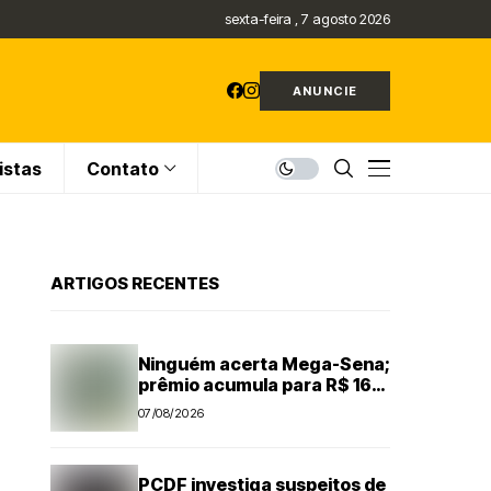
sexta-feira , 7 agosto 2026
ANUNCIE
istas
Contato
ARTIGOS RECENTES
Ninguém acerta Mega-Sena;
prêmio acumula para R$ 165
milhões
07/08/2026
PCDF investiga suspeitos de