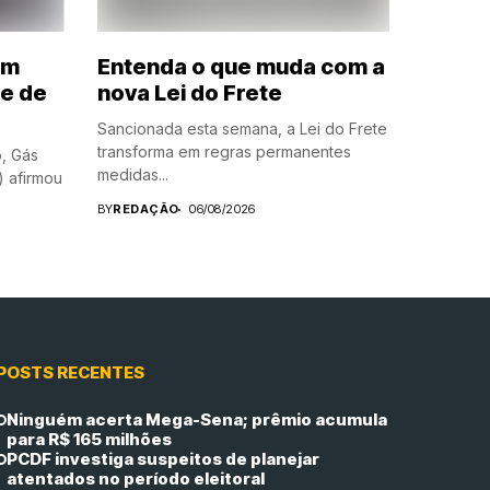
em
Entenda o que muda com a
de de
nova Lei do Frete
Sancionada esta semana, a Lei do Frete
transforma em regras permanentes
o, Gás
medidas...
) afirmou
BY
REDAÇÃO
06/08/2026
POSTS RECENTES
Ninguém acerta Mega-Sena; prêmio acumula
para R$ 165 milhões
PCDF investiga suspeitos de planejar
atentados no período eleitoral