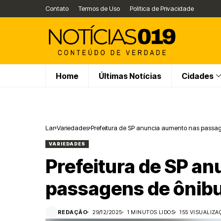
Contato
Termos de Uso
Política de Privacidade
Home
Últimas Notícias
Cidades
Lar
Variedades
Prefeitura de SP anuncia aumento nas passag
VARIEDADES
Prefeitura de SP a
passagens de ônibu
REDAÇÃO
29/12/2025
1 MINUTOS LIDOS
155 VISUALIZA