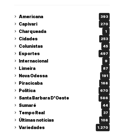
Americana
393
Capivari
270
Charqueada
1
Cidades
253
Colunistas
45
Esportes
497
Internacional
9
Limeira
87
Nova Odessa
191
Piracicaba
168
Política
670
Santa Barbara D'Oeste
586
Sumaré
44
Tempo Real
37
Últimas notícias
108
Variedades
1.270