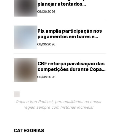
planejar atentados
no período eleitoral
06/08/2026
Pix amplia participação nos
pagamentos em bares e
restaurantes
06/08/2026
CBF reforça paralisação das
competições durante Copa
Feminina em 2027
06/08/2026
Ouça o Iron Podcast, personalidades da nossa
região sempre com histórias incríveis!
CATEGORIAS