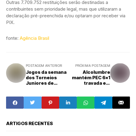
Outras 7.709.752 restituições serão destinadas a
contribuintes sem prioridade legal, mas que utilizaram a
declaração pré-preenchida e/ou optaram por receber via
PIX.
fonte:
Agência Brasil
POSTAGEM ANTERIOR
PRÓXIMA POSTAGEM
Jogos da semana
Alcolumbre
dos Torneios
mantém PEC 6x1
Juniores de
travada em
Futsal Masculino
semana
são divulgados
esvaziada no
pela Secretaria
Senado
de Esportes
ARTIGOS RECENTES