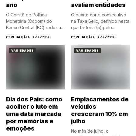
ano
avaliam entidades
O Comitê de Política
O quarto corte consecutivo
Monetária (Copom) do
na Taxa Selic, definido nesta
Banco Central (BC) reduziu
quarta-feira (5) pelo...
nesta...
BY
REDAÇÃO
05/08/2026
BY
REDAÇÃO
05/08/2026
VARIEDADES
VARIEDADES
Dia dos Pais: como
Emplacamentos de
acolher o luto em
veículos
uma data marcada
cresceram 10% em
por memórias e
julho
emoções
No mês de julho, o