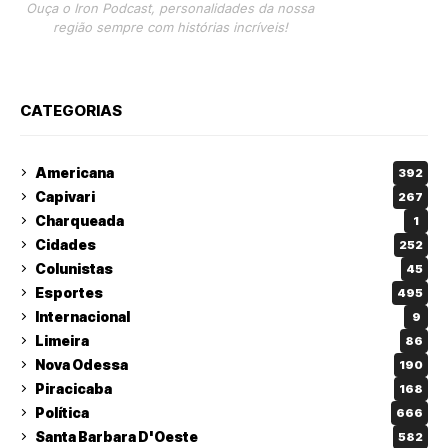
Ouça o Iron Podcast, personalidades da nossa
região sempre com histórias incríveis!
CATEGORIAS
Americana
392
Capivari
267
Charqueada
1
Cidades
252
Colunistas
45
Esportes
495
Internacional
9
Limeira
86
Nova Odessa
190
Piracicaba
168
Política
666
Santa Barbara D'Oeste
582