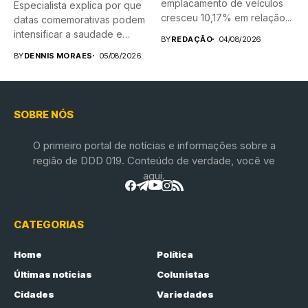
emplacamento de veículos
Especialista explica por que
cresceu 10,17% em relação...
datas comemorativas podem
intensificar a saudade e
BY
REDAÇÃO
04/08/2026
compartilha...
BY
DENNIS MORAES
05/08/2026
SOBRE NÓS
O primeiro portal de notícias e informações sobre a
região de DDD 019. Conteúdo de verdade, você ve
aqui.
CATEGORIAS
Home
Política
Últimas notícias
Colunistas
Cidades
Variedades