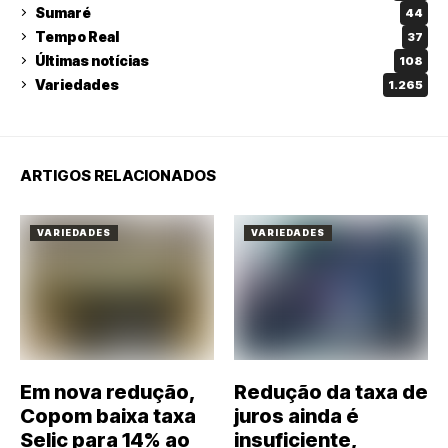
Sumaré
44
Tempo Real
37
Últimas notícias
108
Variedades
1.265
ARTIGOS RELACIONADOS
VARIEDADES
VARIEDADES
Em nova redução,
Redução da taxa de
Copom baixa taxa
juros ainda é
Selic para 14% ao
insuficiente,