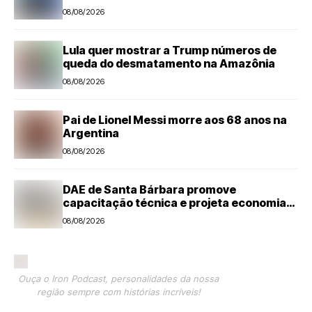
08/08/2026
Lula quer mostrar a Trump números de
queda do desmatamento na Amazônia
08/08/2026
Pai de Lionel Messi morre aos 68 anos na
Argentina
08/08/2026
DAE de Santa Bárbara promove
capacitação técnica e projeta economia
anual de mais de R$ 300 mil com eficiência
08/08/2026
energética
Ouça o Iron Podcast, personalidades da nossa
região sempre com histórias incríveis!