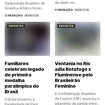
de idade em...
Campeonato Brasileiro de
Ginástica Artística foram
BY
REDAÇÃO
08/08/2026
conhecidos neste...
BY
REDAÇÃO
08/08/2026
ESPORTES
ESPORTES
Familiares
Ventania no Rio
celebram legado
adia Botafogo x
de primeira
Fluminense pelo
medalha
Brasileirão
paralímpica do
Feminino
Brasil
A Confederação Brasileira
de Futebol (CBF) anunciou o
O Brasil encerrou a
adiamento da partida entre...
Paralimpíada de Paris