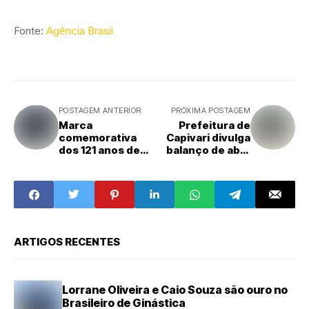
Fonte:
Agência Brasil
POSTAGEM ANTERIOR
PRÓXIMA POSTAGEM
Marca
Prefeitura de
comemorativa
Capivari divulga
dos 121 anos de
balanço de abril
Nova Odessa foi
da Segurança
criada pelo
Pública com mais
artista e servidor
de 3,5 mil
municipal Aldinho
atendimentos
ARTIGOS RECENTES
Lorrane Oliveira e Caio Souza são ouro no
Brasileiro de Ginástica