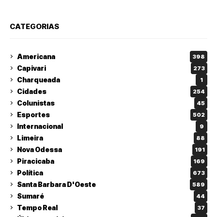
CATEGORIAS
Americana
398
Capivari
273
Charqueada
1
Cidades
254
Colunistas
45
Esportes
502
Internacional
9
Limeira
88
Nova Odessa
191
Piracicaba
169
Política
673
Santa Barbara D'Oeste
589
Sumaré
44
Tempo Real
37