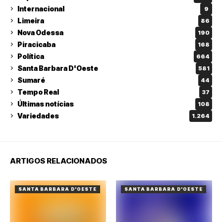
Internacional
9
Limeira
86
Nova Odessa
190
Piracicaba
168
Política
664
Santa Barbara D'Oeste
581
Sumaré
44
Tempo Real
37
Últimas notícias
108
Variedades
1.264
ARTIGOS RELACIONADOS
SANTA BARBARA D'OESTE
SANTA BARBARA D'OESTE