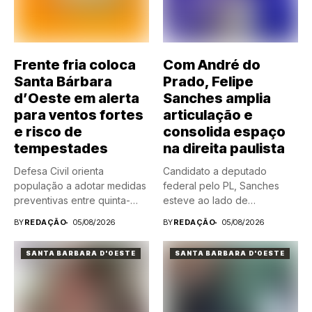
Frente fria coloca
Com André do
Santa Bárbara
Prado, Felipe
d’Oeste em alerta
Sanches amplia
para ventos fortes
articulação e
e risco de
consolida espaço
tempestades
na direita paulista
Defesa Civil orienta
Candidato a deputado
população a adotar medidas
federal pelo PL, Sanches
preventivas entre quinta-
esteve ao lado de
feira (6) e...
prefeitos,...
BY
REDAÇÃO
05/08/2026
BY
REDAÇÃO
05/08/2026
SANTA BARBARA D'OESTE
SANTA BARBARA D'OESTE