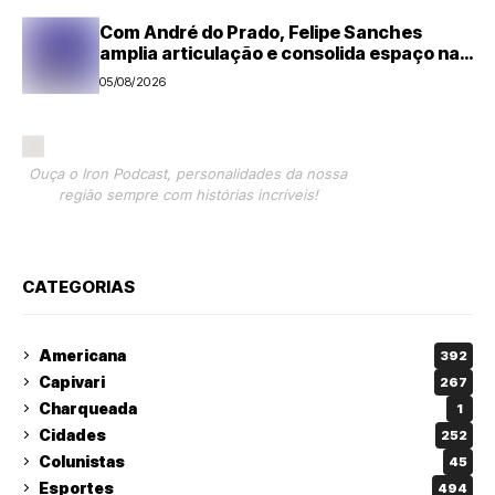
Com André do Prado, Felipe Sanches
amplia articulação e consolida espaço na
direita paulista
05/08/2026
Ouça o Iron Podcast, personalidades da nossa
região sempre com histórias incríveis!
CATEGORIAS
Americana
392
Capivari
267
Charqueada
1
Cidades
252
Colunistas
45
Esportes
494