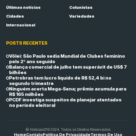
Últimas notícias
Colunistas
Cidades
Variedades
Internacional
POSTS RECENTES
Vôlei: São Paulo sedia Mundial de Clubes feminino
pelo 2º ano seguido
Balança comercial de julho tem superávit de US$ 7
bilhões
Petrobras tem lucro líquido de R$ 52,4 bi no
segundo trimestre
Ninguém acerta Mega-Sena; prêmio acumula para
R$ 165 milhões
PCDF investiga suspeitos de planejar atentados
no período eleitoral
© Noticias019 2024. Todos os Direitos Reservados
Home
Contato
Política De Privacidade
Termos De Uso