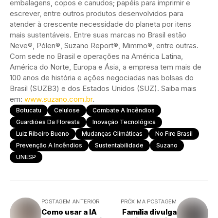
embalagens, copos e canudos; papéis para imprimir e
escrever, entre outros produtos desenvolvidos para
atender à crescente necessidade do planeta por itens
mais sustentáveis. Entre suas marcas no Brasil estão
Neve®, Pólen®, Suzano Report®, Mimmo®, entre outras.
Com sede no Brasil e operações na América Latina,
América do Norte, Europa e Ásia, a empresa tem mais de
100 anos de história e ações negociadas nas bolsas do
Brasil (SUZB3) e dos Estados Unidos (SUZ). Saiba mais
em:
www.suzano.com.br
.
Botucatu
Celulose
Combate A Incêndios
Guardiões Da Floresta
Inovação Tecnológica
Luiz Ribeiro Bueno
Mudanças Climáticas
No Fire Brasil
Prevenção A Incêndios
Sustentabilidade
Suzano
UNESP
POSTAGEM ANTERIOR
PRÓXIMA POSTAGEM
Como usar a IA
Família divulga