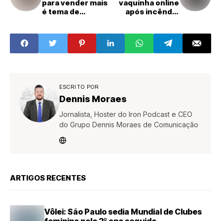
para vender mais
vaquinha online
é tema de
após incêndio
palestra gratuita
destruir parte de
do Loja do Futuro
residência na Vila
em Piracicaba
Grego em Santa
Bárbara d’Oeste
ESCRITO POR
Dennis Moraes
Jornalista, Hoster do Iron Podcast e CEO
do Grupo Dennis Moraes de Comunicação
ARTIGOS RECENTES
Vôlei: São Paulo sedia Mundial de Clubes