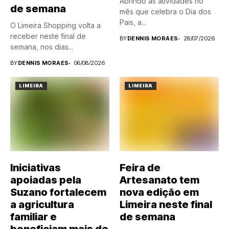
Abrindo as atividades no
de semana
mês que celebra o Dia dos
Pais, a...
O Limeira Shopping volta a
receber neste final de
BY
DENNIS MORAES
28/07/2026
semana, nos dias...
BY
DENNIS MORAES
06/08/2026
LIMEIRA
LIMEIRA
Iniciativas
Feira de
apoiadas pela
Artesanato tem
Suzano fortalecem
nova edição em
a agricultura
Limeira neste final
familiar e
de semana
beneficiam mais de