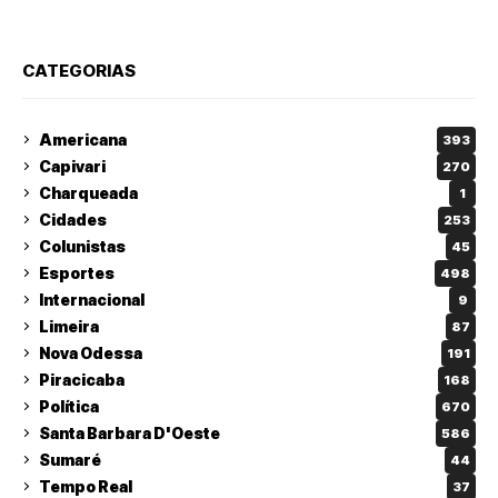
CATEGORIAS
Americana
393
Capivari
270
Charqueada
1
Cidades
253
Colunistas
45
Esportes
498
Internacional
9
Limeira
87
Nova Odessa
191
Piracicaba
168
Política
670
Santa Barbara D'Oeste
586
Sumaré
44
Tempo Real
37