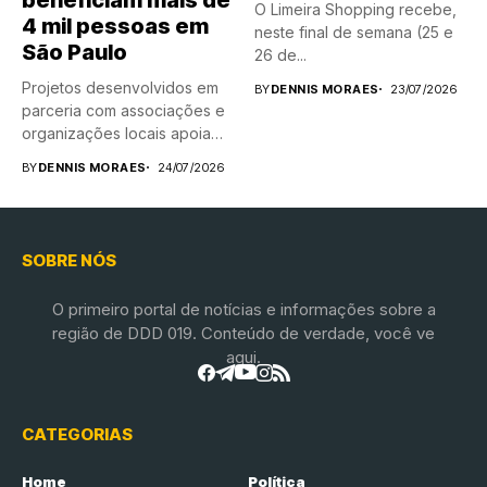
O Limeira Shopping recebe,
4 mil pessoas em
neste final de semana (25 e
São Paulo
26 de...
Projetos desenvolvidos em
BY
DENNIS MORAES
23/07/2026
parceria com associações e
organizações locais apoiam
agricultores familiares,...
BY
DENNIS MORAES
24/07/2026
SOBRE NÓS
O primeiro portal de notícias e informações sobre a
região de DDD 019. Conteúdo de verdade, você ve
aqui.
CATEGORIAS
Home
Política