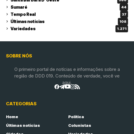
Sumaré
44
Tempo Real
37
Últimas notícias
108
Variedades
1.271
SOBRE NÓS
O primeiro portal de notícias e informações sobre a
região de DDD 019. Conteúdo de verdade, você ve
aqui.
CATEGORIAS
Home
Política
Últimas notícias
Colunistas
Cidades
Variedades