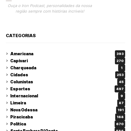
Ouça o Iron Podcast, personalidades da nossa
região sempre com histórias incríveis!
CATEGORIAS
Americana
393
Capivari
270
Charqueada
1
Cidades
253
Colunistas
45
Esportes
497
Internacional
9
Limeira
87
Nova Odessa
191
Piracicaba
168
Política
670
Santa Barbara D'Oeste
586