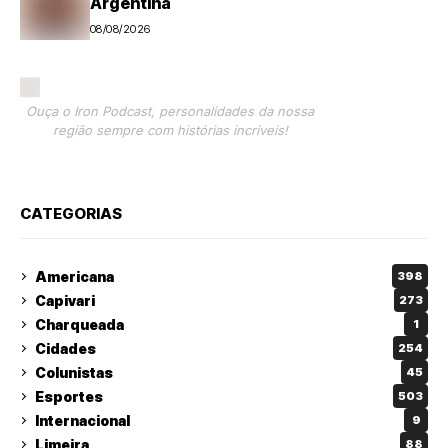
Argentina
08/08/2026
Ouça o Iron Podcast, personalidades da nossa
região sempre com histórias incríveis!
CATEGORIAS
Americana
398
Capivari
273
Charqueada
1
Cidades
254
Colunistas
45
Esportes
503
Internacional
9
Limeira
88