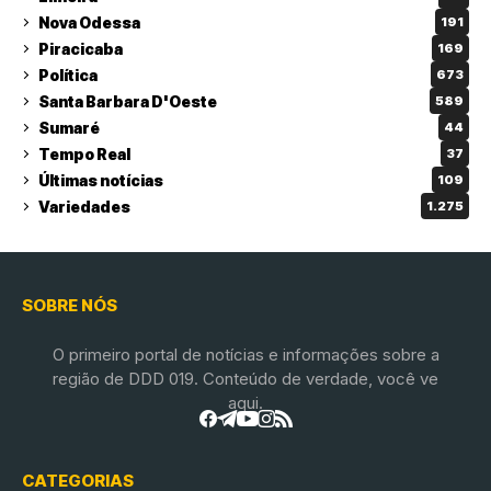
Nova Odessa
191
Piracicaba
169
Política
673
Santa Barbara D'Oeste
589
Sumaré
44
Tempo Real
37
Últimas notícias
109
Variedades
1.275
SOBRE NÓS
O primeiro portal de notícias e informações sobre a
região de DDD 019. Conteúdo de verdade, você ve
aqui.
CATEGORIAS