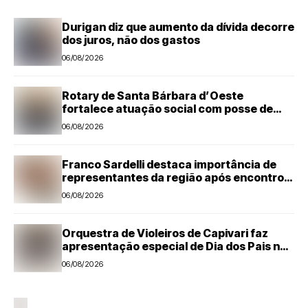
Durigan diz que aumento da dívida decorre
dos juros, não dos gastos
06/08/2026
Rotary de Santa Bárbara d’Oeste
fortalece atuação social com posse de
três novos associados
06/08/2026
Franco Sardelli destaca importância de
representantes da região após encontro
com Omar Najar em Americana
06/08/2026
Orquestra de Violeiros de Capivari faz
apresentação especial de Dia dos Pais no
programa Domingos Musicais
06/08/2026