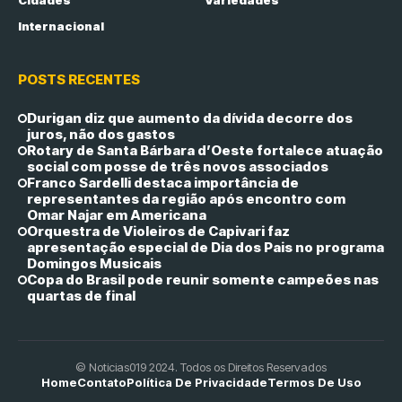
Internacional
POSTS RECENTES
Durigan diz que aumento da dívida decorre dos
juros, não dos gastos
Rotary de Santa Bárbara d’Oeste fortalece atuação
social com posse de três novos associados
Franco Sardelli destaca importância de
representantes da região após encontro com
Omar Najar em Americana
Orquestra de Violeiros de Capivari faz
apresentação especial de Dia dos Pais no programa
Domingos Musicais
Copa do Brasil pode reunir somente campeões nas
quartas de final
© Noticias019 2024. Todos os Direitos Reservados
Home
Contato
Política De Privacidade
Termos De Uso