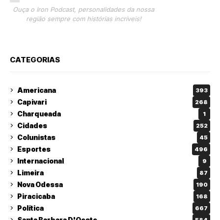
Ouça o Iron Podcast, personalidades da nossa
região sempre com histórias incríveis!
CATEGORIAS
Americana
393
Capivari
268
Charqueada
1
Cidades
252
Colunistas
45
Esportes
496
Internacional
9
Limeira
87
Nova Odessa
190
Piracicaba
168
Política
667
Santa Barbara D'Oeste
584