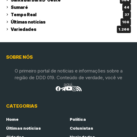
Sumaré
44
Tempo Real
37
Últimas notícias
108
Variedades
1.266
SOBRE NÓS
O primeiro portal de notícias e informações sobre a
região de DDD 019. Conteúdo de verdade, você ve
aqui.
CATEGORIAS
Home
Política
Últimas notícias
Colunistas
Cidades
Variedades