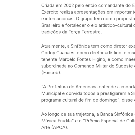
Criada em 2002 pelo então comandante do Exé
Exército realiza apresentações em importante
e internacionais. O grupo tem como proposta 
Brasileiro e fortalecer o elo artístico-cultu
tradições da Força Terrestre.
Atualmente, a Sinfônica tem como diretor exe
Godoy Guanaes; como diretor artístico, o mae
tenente Marcelo Fontes Higino; e como maest
subordinada ao Comando Militar do Sudeste e
(Funceb).
“A Prefeitura de Americana entende a import
Municipal e convida todos a prestigiarem a 
programa cultural de fim de domingo”, disse o 
Ao longo de sua trajetória, a Banda Sinfôni
Música Erudita” e o “Prêmio Especial de Cult
Arte (APCA).