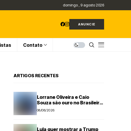
domingo , 9 agosto 2026
ANUNCIE
istas
Contato
ARTIGOS RECENTES
Lorrane Oliveira e Caio
Souza são ouro no Brasileiro
de Ginástica
08/08/2026
Lula quer mostrar a Trump