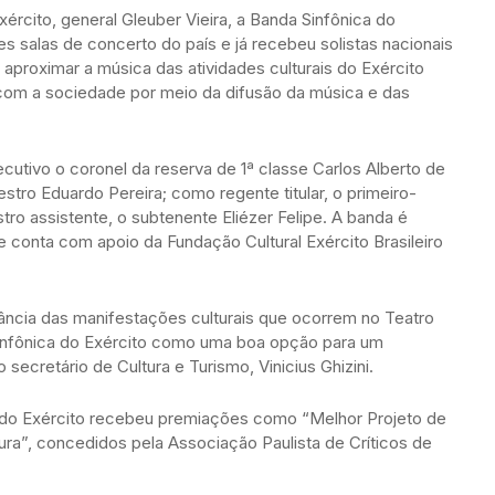
rcito, general Gleuber Vieira, a Banda Sinfônica do
s salas de concerto do país e já recebeu solistas nacionais
aproximar a música das atividades culturais do Exército
ral com a sociedade por meio da difusão da música e das
cutivo o coronel da reserva de 1ª classe Carlos Alberto de
stro Eduardo Pereira; como regente titular, o primeiro-
ro assistente, o subtenente Eliézer Felipe. A banda é
 conta com apoio da Fundação Cultural Exército Brasileiro
ância das manifestações culturais que ocorrem no Teatro
Sinfônica do Exército como uma boa opção para um
secretário de Cultura e Turismo, Vinicius Ghizini.
ca do Exército recebeu premiações como “Melhor Projeto de
ura”, concedidos pela Associação Paulista de Críticos de