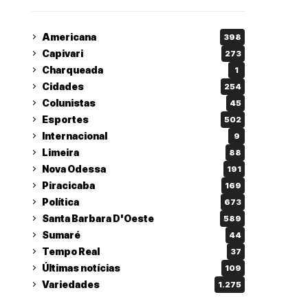
Americana
398
Capivari
273
Charqueada
1
Cidades
254
Colunistas
45
Esportes
502
Internacional
9
Limeira
88
Nova Odessa
191
Piracicaba
169
Política
673
Santa Barbara D'Oeste
589
Sumaré
44
Tempo Real
37
Últimas notícias
109
Variedades
1.275