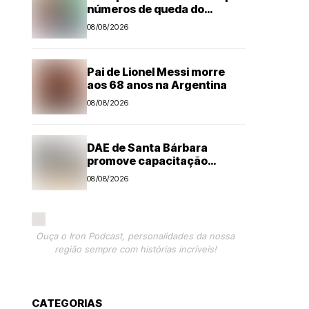
números de queda do
desmatamento na Amazônia
08/08/2026
Pai de Lionel Messi morre
aos 68 anos na Argentina
08/08/2026
DAE de Santa Bárbara
promove capacitação
técnica e projeta economia
08/08/2026
anual de mais de R$ 300 mil
com eficiência energética
Ouça o Iron Podcast, personalidades da nossa
região sempre com histórias incríveis!
CATEGORIAS