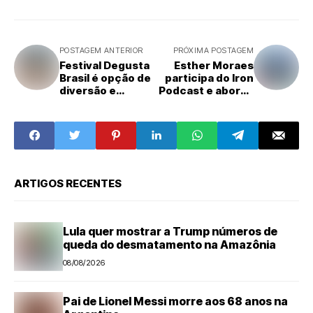
POSTAGEM ANTERIOR
PRÓXIMA POSTAGEM
Festival Degusta
Esther Moraes
Brasil é opção de
participa do Iron
diversão e
Podcast e aborda
gastronomia
trajetória política,
neste final de
causas sociais e
semana em
eleições de 2026
Limeira
ARTIGOS RECENTES
Lula quer mostrar a Trump números de
queda do desmatamento na Amazônia
08/08/2026
Pai de Lionel Messi morre aos 68 anos na