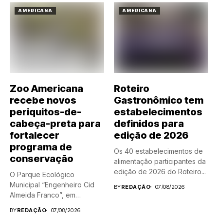
AMERICANA
AMERICANA
Zoo Americana
Roteiro
recebe novos
Gastronômico tem
periquitos-de-
estabelecimentos
cabeça-preta para
definidos para
fortalecer
edição de 2026
programa de
Os 40 estabelecimentos de
conservação
alimentação participantes da
edição de 2026 do Roteiro...
O Parque Ecológico
Municipal “Engenheiro Cid
BY
REDAÇÃO
07/08/2026
Almeida Franco”, em
Americana, ganhou dois...
BY
REDAÇÃO
07/08/2026