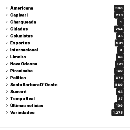
Americana
398
Capivari
273
Charqueada
1
Cidades
254
Colunistas
45
Esportes
501
Internacional
9
Limeira
88
Nova Odessa
191
Piracicaba
169
Política
673
Santa Barbara D'Oeste
589
Sumaré
44
Tempo Real
37
Últimas notícias
109
Variedades
1.275