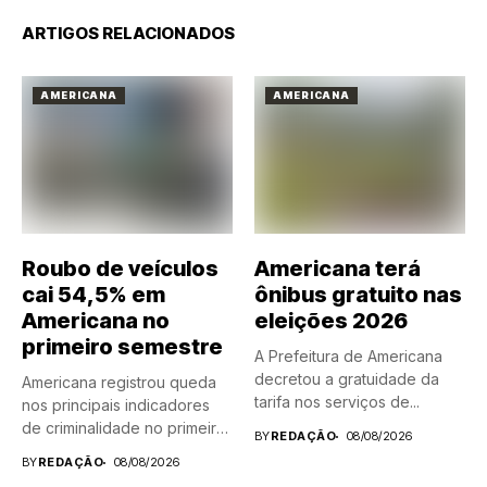
ARTIGOS RELACIONADOS
AMERICANA
AMERICANA
Roubo de veículos
Americana terá
cai 54,5% em
ônibus gratuito nas
Americana no
eleições 2026
primeiro semestre
A Prefeitura de Americana
decretou a gratuidade da
Americana registrou queda
tarifa nos serviços de...
nos principais indicadores
de criminalidade no primeiro
BY
REDAÇÃO
08/08/2026
semestre de...
BY
REDAÇÃO
08/08/2026