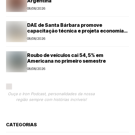
Argentina
08/08/2026
DAE de Santa Bárbara promove
capacitação técnica e projeta economia
anual de mais de R$ 300 mil com eficiência
08/08/2026
energética
Roubo de veículos cai 54,5% em
Americana no primeiro semestre
08/08/2026
Ouça o Iron Podcast, personalidades da nossa
região sempre com histórias incríveis!
CATEGORIAS