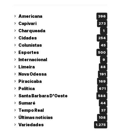
Americana
396
Capivari
273
Charqueada
1
Cidades
254
Colunistas
45
Esportes
500
Internacional
9
Limeira
88
Nova Odessa
191
Piracicaba
169
Política
671
Santa Barbara D'Oeste
588
Sumaré
44
Tempo Real
37
Últimas notícias
108
Variedades
1.275