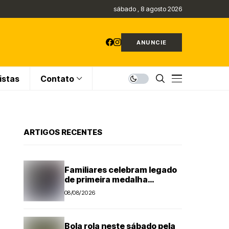
sábado , 8 agosto 2026
ANUNCIE
istas
Contato
ARTIGOS RECENTES
Familiares celebram legado
de primeira medalha
paralímpica do Brasil
08/08/2026
Bola rola neste sábado pela