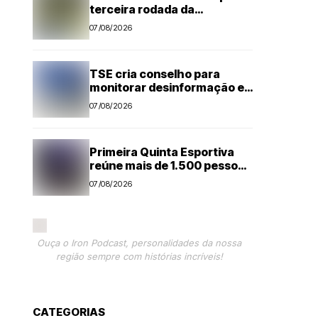
terceira rodada da
Segundona do Campeonato
07/08/2026
Amador de Futebol
TSE cria conselho para
monitorar desinformação e
IA nas eleições
07/08/2026
Primeira Quinta Esportiva
reúne mais de 1.500 pessoas
em noite histórica para
07/08/2026
Capivari
Ouça o Iron Podcast, personalidades da nossa
região sempre com histórias incríveis!
CATEGORIAS