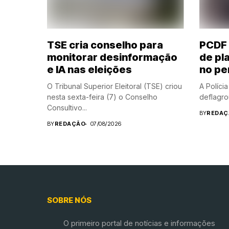
TSE cria conselho para
PCDF 
monitorar desinformação
de pl
e IA nas eleições
no per
O Tribunal Superior Eleitoral (TSE) criou
A Polícia
nesta sexta-feira (7) o Conselho
deflagrou
Consultivo...
BY
REDAÇ
BY
REDAÇÃO
07/08/2026
SOBRE NÓS
O primeiro portal de notícias e informações