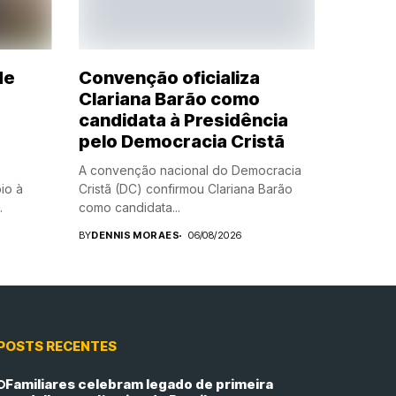
de
Convenção oficializa
Clariana Barão como
à
candidata à Presidência
pelo Democracia Cristã
A convenção nacional do Democracia
io à
Cristã (DC) confirmou Clariana Barão
.
como candidata...
BY
DENNIS MORAES
06/08/2026
POSTS RECENTES
Familiares celebram legado de primeira